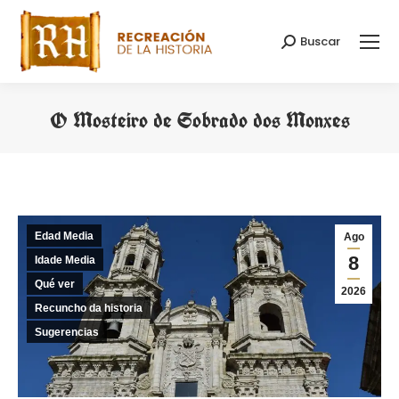
Buscar
Search:
O Mosteiro de Sobrado dos Monxes
You are here:
Edad Media
Ago
8
Idade Media
Qué ver
2026
Recuncho da historia
Sugerencias