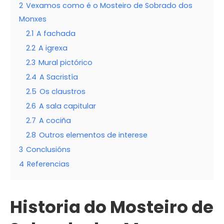
2
Vexamos como é o Mosteiro de Sobrado dos
Monxes
2.1
A fachada
2.2
A igrexa
2.3
Mural pictórico
2.4
A Sacristía
2.5
Os claustros
2.6
A sala capitular
2.7
A cociña
2.8
Outros elementos de interese
3
Conclusións
4
Referencias
Historia do Mosteiro de