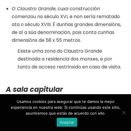
O Claustro Grande
, cuxa construcción
comenzou no século XVI, e non sería rematado
ata o século XVIII. É dunhas grandes dimensións,
de aí a súa denominación, pois conta cunhas
dimensións de 58 x 55 metros.
Existe unha zona do Claustro Grande
destinada a residencia dos monxes, e por
tanto de acceso restrinxido en caso de visita.
A sala capitular
Dos anos 1215-1220, ábrese ao claustro procesional
Usamos cookies para asegurar que te damos la mejor
experiencia en nuestra web. Si continúas usando este sitio,
ou regular. Desde este claustro accédese á sala
asumiremos que estás de acuerdo con ello.
por unha estrutura aínda románica e moi
Aceptar
atrayente. Presenta unha gran luminosidade e