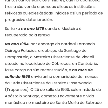
tantos outros edificios similares, cae no abandono,
tras a súa venda a persoas alleas ás institucións
relixiosas ou eclesiásticas. Iníciase así un período de
progresiva deterioración.
Sería xa
no ano 1879
cando o Mosteiro é
recuperado pola Igrexa.
No ano 1954
, por encargo do cardeal Fernando
Quiroga Palacios, arcebispo de Santiago de
Compostela, o Mosteiro Cisterciense de Viaceli,
situado na localidade de Cóbreces, en Cantabria,
faise cargo da súa reconstrución, e
no mes de
xullo de 1966
envía unha comunidade de monxes
da Orde Cisterciense da Estreita Observancia
(Trapenses). O 25 de xullo de 1966, solemnidade do
Apóstolo Santiago, comezou novamente a vida
monástica no mosteiro de Santa María de Sobrado.