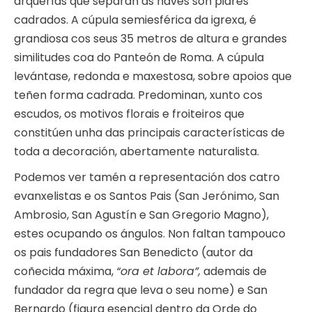
arquerías que separan as naves son piares
cadrados. A cúpula semiesférica da igrexa, é
grandiosa cos seus 35 metros de altura e grandes
similitudes coa do Panteón de Roma. A cúpula
levántase, redonda e maxestosa, sobre apoios que
teñen forma cadrada. Predominan, xunto cos
escudos, os motivos florais e froiteiros que
constitúen unha das principais características de
toda a decoración, abertamente naturalista.
Podemos ver tamén a representación dos catro
evanxelistas e os Santos Pais (San Jerónimo, San
Ambrosio, San Agustín e San Gregorio Magno),
estes ocupando os ángulos. Non faltan tampouco
os pais fundadores San Benedicto (autor da
coñecida máxima,
“ora et labora”,
ademais de
fundador da regra que leva o seu nome) e San
Bernardo (figura esencial dentro da Orde do