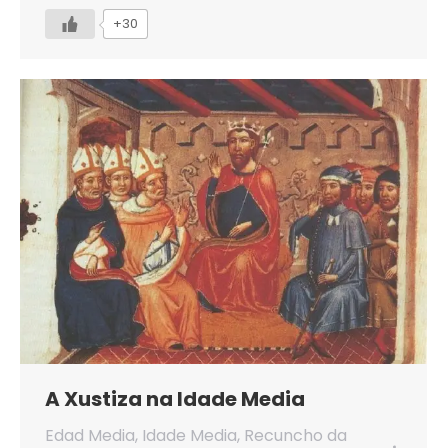
+30
A Xustiza na Idade Media
Edad Media
,
Idade Media
,
Recuncho da