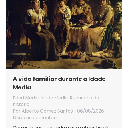
A vida familiar durante a Idade
Media
Edad Media
,
Idade Media
,
Recuncho da
historia
Por
Alberto Gómez Santos
06/08/2026
Deixa un comentario
Con esta nova entrada o noso obxectivo é