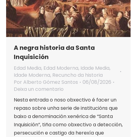
A negra historia da Santa
Inquisición
Edad Media
,
Edad Moderna
,
Idade Media
,
Idade Moderna
,
Recuncho da historia
Por
Alberto Gómez Santos
06/08/2026
Deixa un comentario
Nesta entrada o noso obxectivo é facer un
repaso sobre unha serie de institucións que
baixo a denominación xenérica de “Santa
Inquisición”, tiña como obxectivo a detección,
persecución e castigo da herexía que