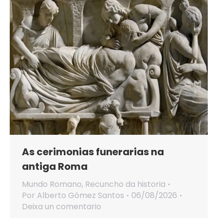
As cerimonias funerarias na
antiga Roma
Mundo Romano
,
Recuncho da historia
Por
Alberto Gómez Santos
06/08/2026
Deixa un comentario