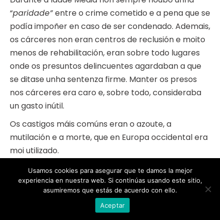
“
paridade”
entre o crime cometido e a pena que se
podía impoñer en caso de ser condenado. Ademais,
os cárceres non eran centros de reclusión e moito
menos de rehabilitación, eran sobre todo lugares
onde os presuntos delincuentes agardaban a que
se ditase unha sentenza firme. Manter os presos
nos cárceres era caro e, sobre todo, consideraba
un gasto inútil.
Os castigos máis comúns eran o azoute, a
mutilación e a morte, que en Europa occidental era
moi utilizado.
Nalgúns sectores detectouse unha voz crítica
Usamos cookies para asegurar que te damos la mejor
experiencia en nuestra web. Si continúas usando este sitio,
respecto dos
“hábitos”
nas sentenzas impostas.
asumiremos que estás de acuerdo con ello.
Así, atopamos que o académico serfardí
Aceptar
Maimónides escribiu:
“é mellor e máis satisfactorio