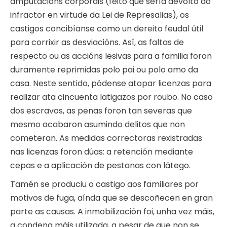
amputacións corporais (feito que sería devolto ao
infractor en virtude da Lei de Represalias), os
castigos concibíanse como un dereito feudal útil
para corrixir as desviacións. Así, as faltas de
respecto ou as accións lesivas para a familia foron
duramente reprimidas polo pai ou polo amo da
casa. Neste sentido, pódense atopar licenzas para
realizar ata cincuenta latigazos por roubo. No caso
dos escravos, as penas foron tan severas que
mesmo acabaron asumindo delitos que non
cometeran. As medidas correctoras rexistradas
nas licenzas foron dúas: a retención mediante
cepas e a aplicación de pestanas con látego.
Tamén se produciu o castigo aos familiares por
motivos de fuga, aínda que se descoñecen en gran
parte as causas. A inmobilización foi, unha vez máis,
a condena máis utilizada, a pesar de que non se