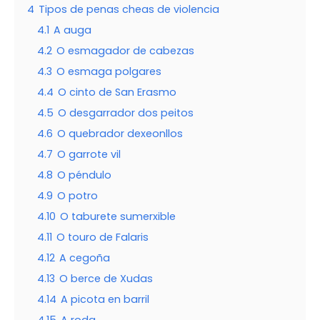
4
Tipos de penas cheas de violencia
4.1
A auga
4.2
O esmagador de cabezas
4.3
O esmaga polgares
4.4
O cinto de San Erasmo
4.5
O desgarrador dos peitos
4.6
O quebrador dexeonllos
4.7
O garrote vil
4.8
O péndulo
4.9
O potro
4.10
O taburete sumerxible
4.11
O touro de Falaris
4.12
A cegoña
4.13
O berce de Xudas
4.14
A picota en barril