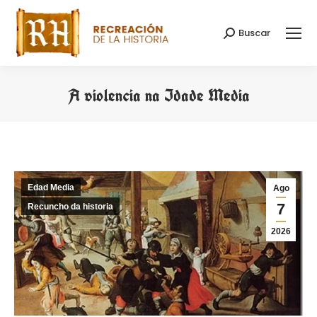
Buscar
Search:
A violencia na Idade Media
You are here:
Edad Media
Ago
7
Recuncho da historia
2026