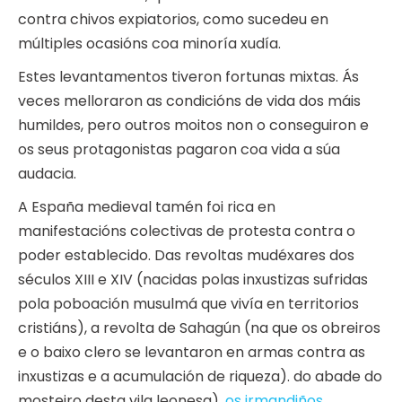
contra chivos expiatorios, como sucedeu en
múltiples ocasións coa minoría xudía.
Estes levantamentos tiveron fortunas mixtas. Ás
veces melloraron as condicións de vida dos máis
humildes, pero outros moitos non o conseguiron e
os seus protagonistas pagaron coa vida a súa
audacia.
A España medieval tamén foi rica en
manifestacións colectivas de protesta contra o
poder establecido. Das revoltas mudéxares dos
séculos XIII e XIV (nacidas polas inxustizas sufridas
pola poboación musulmá que vivía en territorios
cristiáns), a revolta de Sahagún (na que os obreiros
e o baixo clero se levantaron en armas contra as
inxustizas e a acumulación de riqueza). do abade do
mosteiro desta vila leonesa),
os irmandiños