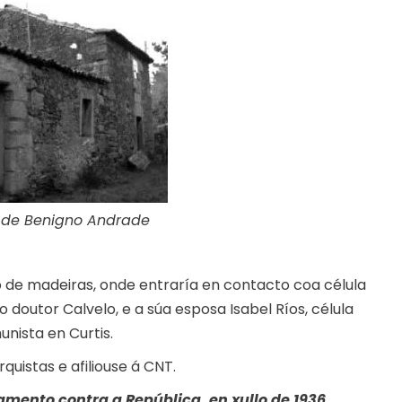
 de Benigno Andrade
to de madeiras, onde entraría en contacto coa célula
o doutor Calvelo, e a súa esposa Isabel Ríos, célula
ista en Curtis.
uistas e afiliouse á CNT.
amento contra a República, en xullo de 1936,