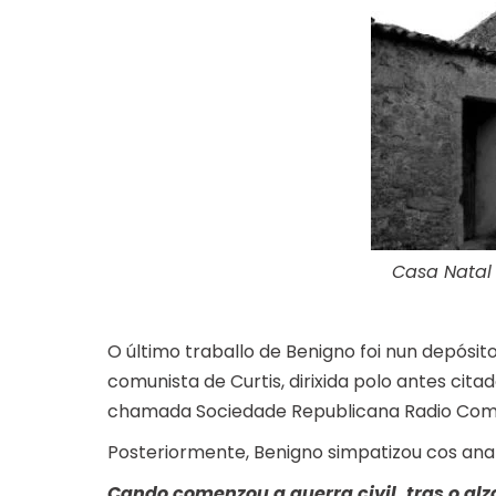
Casa Natal
O último traballo de Benigno foi nun depósi
comunista de Curtis, dirixida polo antes citad
chamada Sociedade Republicana Radio Comun
Posteriormente, Benigno simpatizou cos anarq
Cando comenzou a guerra civil, tras o alz