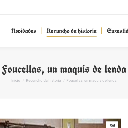
Novidades
Recuncho da historia
Suxesti
Novidades
Recuncho da historia
Suxesti
Foucellas, un maquis de lenda
You are here:
Inicio
Recuncho da historia
Foucellas, un maquis de lenda
Xul