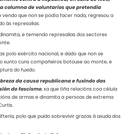
 columna de voluntarios que pretendía
o vendo que non se podía facer nada, regresou a
 ás represalias.
dinamita, e temendo represalias dos sectores
onte.
as polo exército nacional, e dado que non se
gno xunto cuns compañeiros botouse ao monte, e
tura do fuxido.
obreza da causa republicana e fuxindo das
sión do fascismo
, xa que tiña relacións coa célula
cións de armas e dinamita a persoas de extrema
urtis.
fteria, polo que puido sobrevivir grazas á axuda dos