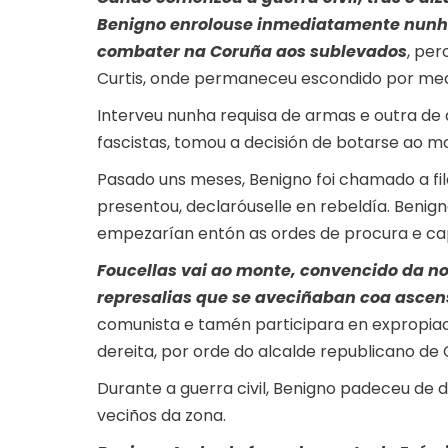
Benigno enrolouse inmediatamente nunha
combater na Coruña aos sublevados
, per
Curtis, onde permaneceu escondido por medo
Interveu nunha requisa de armas e outra de 
fascistas, tomou a decisión de botarse ao m
Pasado uns meses, Benigno foi chamado a fil
presentou, declaróuselle en rebeldía. Beni
empezarían entón as ordes de procura e cap
Foucellas vai ao monte, convencido da n
represalias que se aveciñaban coa ascen
comunista e tamén participara en expropia
dereita, por orde do alcalde republicano de C
Durante a guerra civil, Benigno padeceu de di
veciños da zona.