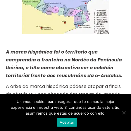
A marca hispánica foi o territorio que
comprendía a fronteira no Nordés da Península
Ibérica, e tiña como obxectivo ser o colchón
territorial fronte aos musulmáns da o-Andalus.
A orixe da marca hispánica pódese atopar a finais
do século VIII, coa chegada das tropas do Imperio
Carolingio á Península Ibérica.
Usamos cookies para asegurar que te damos la mejor
experiencia en nuestra web. Si continúas usando este sitio,
No 777, Carlomagno recibiu en audiencia a varios
asumiremos que estás de acuerdo con ello.
dos líderes musulmáns de importantes cidades
Aceptar
como Zaragoza ou Barcelona, quen pedía axuda ao