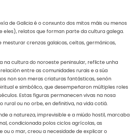
ía de Galicia é o conxunto dos mitos máis ou menos
eles), relatos que forman parte da cultura galega.
e mesturar crenzas galaicas, celtas, germánicas,
 na cultura do noroeste peninsular, reflicte unha
relación entre as comunidades rurais e a súa
gos non son meras criaturas fantásticas, senón
piritual e simbólico, que desempeñaron múltiples roles
 séculos. Estas figuras permanecen vivas na nosa
ural ou no orbe, en definitiva, na vida cotiá.
nde a natureza, imprevisible e a miúdo hostil, marcaba
onal, condicionada polos ciclos agrícolas, as
e ou o mar, creou a necesidade de explicar o