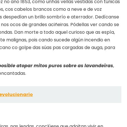
z no ano 1853, como unhas vellas vestidas con túnicas
os, cos cabelos brancos como a neve e de voz
os despedían un brillo sombrío e aterrador. Dedícanse
o nos ocos de grandes aciñeiras. Pódellas ver cando se
ndas. Dan morte a todo aquel curioso que as espía,
te malignas, pois cando sucede algún incendio en
ócano co golpe das súas pas cargadas de auga, para
osible atopar mitos puros sobre as lavandeiras
,
 encantadas.
evolucionario
as, nas lendas, conclúese que adoitan vivir en