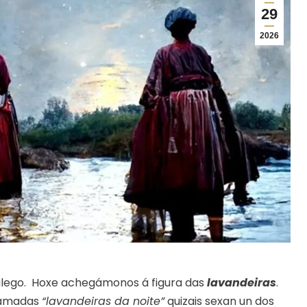
29
2026
alego. Hoxe achegámonos á figura das
lavandeiras
.
chamadas
“lavandeiras da noite”
quizais sexan un dos