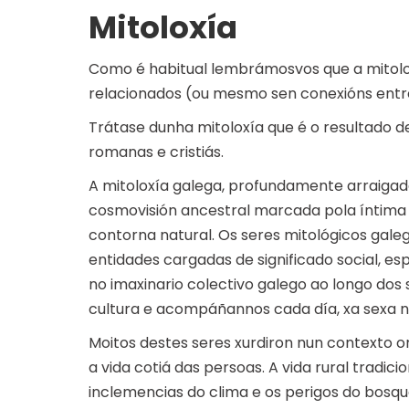
Mitoloxía
Como é habitual lembrámosvos que a mitolox
relacionados (ou mesmo sen conexións entre 
Trátase dunha mitoloxía que é o resultado d
romanas e cristiás.
A mitoloxía galega, profundamente arraigada
cosmovisión ancestral marcada pola íntima 
contorna natural. Os seres mitológicos gale
entidades cargadas de significado social, es
no imaxinario colectivo galego ao longo dos
cultura e acompáñannos cada día, xa sexa no r
Moitos destes seres xurdiron nun contexto o
a vida cotiá das persoas. A vida rural tradici
inclemencias do clima e os perigos do bosqu