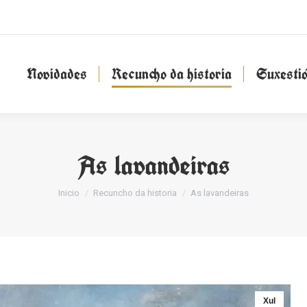
Novidades
Recuncho da historia
Suxesti
Novidades
Recuncho da historia
Suxesti
As lavandeiras
You are here:
Inicio
Recuncho da historia
As lavandeiras
Xul