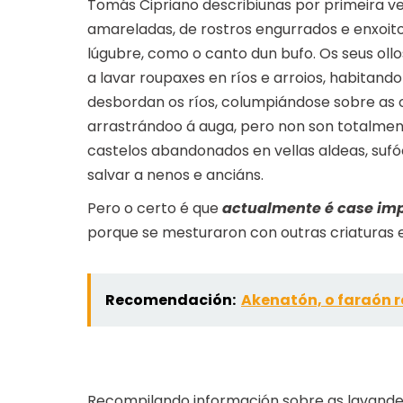
Tomás Cipriano describiunas por primeira ve
amareladas, de rostros engurrados e enxoit
lúgubre, como o canto dun bufo. Os seus oll
a lavar roupaxes en ríos e arroios, habitand
desbordan os ríos, columpiándose sobre as o
arrastrándoo á auga, pero non son totalmen
castelos abandonados en vellas aldeas, suf
salvar a nenos e anciáns.
Pero o certo é que
actualmente é case imp
porque se mesturaron con outras criaturas
Recomendación:
Akenatón, o faraón r
Recompilando información sobre as lavandeir