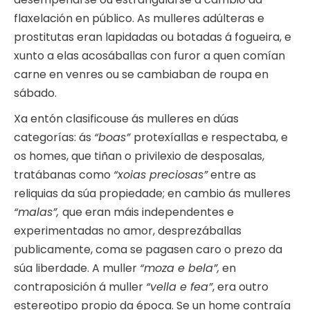
flaxelación en público. As mulleres adúlteras e
prostitutas eran lapidadas ou botadas á fogueira, e
xunto a elas acosáballas con furor a quen comían
carne en venres ou se cambiaban de roupa en
sábado.
Xa entón clasificouse ás mulleres en dúas
categorías: ás
“boas”
protexíallas e respectaba, e
os homes, que tiñan o privilexio de desposalas,
tratábanas como
“xoias preciosas”
entre as
reliquias da súa propiedade; en cambio ás mulleres
“malas”,
que eran máis independentes e
experimentadas no amor, desprezáballas
publicamente, coma se pagasen caro o prezo da
súa liberdade. A muller
“moza e bela”,
en
contraposición á muller
“vella e fea”
, era outro
estereotipo propio da época. Se un home contraía