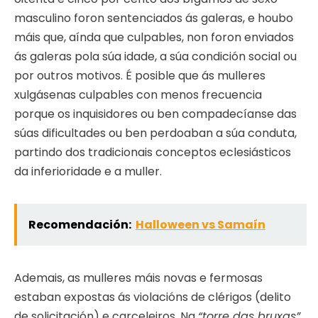
masculino foron sentenciados ás galeras, e houbo
máis que, aínda que culpables, non foron enviados
ás galeras pola súa idade, a súa condición social ou
por outros motivos. É posible que ás mulleres
xulgásenas culpables con menos frecuencia
porque os inquisidores ou ben compadecíanse das
súas dificultades ou ben perdoaban a súa conduta,
partindo dos tradicionais conceptos eclesiásticos
da inferioridade e a muller.
Recomendación:
Halloween vs Samaín
Ademais, as mulleres máis novas e fermosas
estaban expostas ás violacións de clérigos (delito
de solicitación) e carceleiros. Na
“torre das bruxas”