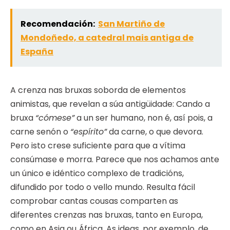
Recomendación:
San Martiño de
Mondoñedo, a catedral mais antiga de
España
A crenza nas bruxas soborda de elementos
animistas, que revelan a súa antigüidade: Cando a
bruxa
“cómese”
a un ser humano, non é, así pois, a
carne senón o
“espírito”
da carne, o que devora.
Pero isto crese suficiente para que a vítima
consúmase e morra. Parece que nos achamos ante
un único e idéntico complexo de tradicións,
difundido por todo o vello mundo. Resulta fácil
comprobar cantas cousas comparten as
diferentes crenzas nas bruxas, tanto en Europa,
como en Asia ou África. As ideas, por exemplo, de