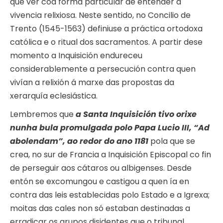
que ver coa forma particular de entender a
vivencia relixiosa. Neste sentido, no Concilio de
Trento (1545-1563) definiuse a práctica ortodoxa
católica e o ritual dos sacramentos. A partir dese
momento a Inquisición endureceu
considerablemente a persecución contra quen
vivían a relixión á marxe das propostas da
xerarquía eclesiástica.
Lembremos que
a Santa Inquisición tivo orixe
nunha bula promulgada polo Papa Lucio III, “Ad
abolendam”, ao redor do ano 1181
pola que se
crea, no sur de Francia a Inquisición Episcopal co fin
de perseguir aos cátaros ou albigenses. Desde
entón se excomungou e castigou a quen ía en
contra das leis establecidas polo Estado e a Igrexa;
moitas das cales non só estaban destinadas a
erradicar os grupos disidentes que o tribunal