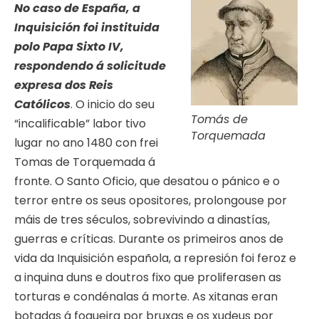
No caso de España, a
Inquisición foi instituida
polo Papa Sixto IV,
respondendo á solicitude
expresa dos Reis
Católicos
. O inicio do seu
Tomás de
“incalificable” labor tivo
Torquemada
lugar no ano 1480 con frei
Tomas de Torquemada á
fronte. O Santo Oficio, que desatou o pánico e o
terror entre os seus opositores, prolongouse por
máis de tres séculos, sobrevivindo a dinastías,
guerras e críticas. Durante os primeiros anos de
vida da Inquisición española, a represión foi feroz e
a inquina duns e doutros fixo que proliferasen as
torturas e condénalas á morte. As xitanas eran
botadas á fogueira por bruxas e os xudeus por