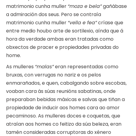
matrimonio cunha muller
“moza e bela”
gañábase
a admiración dos seus. Pero se contraía
matrimonio cunha muller
“vella e fea”
críase que
entre medio houbo arte de sortilexio, aínda que á
hora da verdade ambas eran tratadas como
obxectos de pracer e propiedades privadas do
home.
As mulleres
“malas”
eran representadas como
bruxas, con verrugas no nariz e os pelos
enmarañados, e quen, cabalgando sobre escobas,
voaban cara ás súas reunións sabatinas, onde
preparaban bebidas máxicas e salvas que tiñan a
propiedade de inducir aos homes cara ao amor
pecaminoso. As mulleres doces e coquetas, que
atraían aos homes co feitizo da súa beleza, eran
tamén consideradas corruptoras do xénero