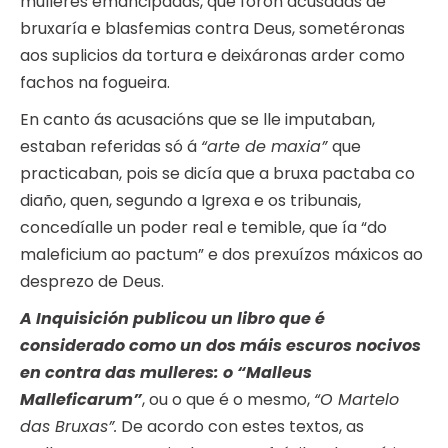
mulleres emancipadas, que foron acusadas de
bruxaría e blasfemias contra Deus, sometéronas
aos suplicios da tortura e deixáronas arder como
fachos na fogueira.
En canto ás acusacións que se lle imputaban,
estaban referidas só á
“arte de maxia”
que
practicaban, pois se dicía que a bruxa pactaba co
diaño, quen, segundo a Igrexa e os tribunais,
concedíalle un poder real e temible, que ía “do
maleficium ao pactum” e dos prexuízos máxicos ao
desprezo de Deus.
A Inquisición publicou un libro que é
considerado como un dos máis escuros nocivos
en contra das mulleres: o “Malleus
Malleficarum”
, ou o que é o mesmo,
“O Martelo
das Bruxas”.
De acordo con estes textos, as