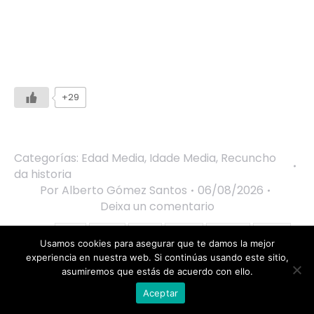
+29
Categorías:
Edad Media
,
Idade Media
,
Recuncho
da historia
Por
Alberto Gómez Santos
06/08/2026
Deixa un comentario
Tags:
Brujas
Brujería
Bruxas
Bruxería
Creencias
Crenzas
Usamos cookies para asegurar que te damos la mejor
Curiosidades históricas
Feitecería
Hechicería
Inquisición
experiencia en nuestra web. Si continúas usando este sitio,
Mitos e lendas
Mitos y leyendas
Mujeres
Mulleres
Sociedad
asumiremos que estás de acuerdo con ello.
Sociedades
Aceptar