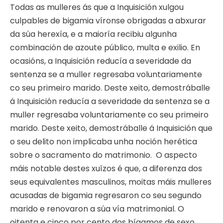
Todas as mulleres ás que a Inquisición xulgou
culpables de bigamia víronse obrigadas a abxurar
da súa herexía, e a maioría recibiu algunha
combinación de azoute público, multa e exilio. En
ocasións, a Inquisición reducía a severidade da
sentenza se a muller regresaba voluntariamente
co seu primeiro marido. Deste xeito, demostráballe
á Inquisición reducía a severidade da sentenza se a
muller regresaba voluntariamente co seu primeiro
marido. Deste xeito, demostráballe á Inquisición que
o seu delito non implicaba unha noción herética
sobre o sacramento do matrimonio. O aspecto
máis notable destes xuízos é que, a diferenza dos
seus equivalentes masculinos, moitas máis mulleres
acusadas de bigamia regresaron co seu segundo
marido e renovaron a súa vía matrimonial. O
oitenta e cinco por cento dos bígamos de sexo