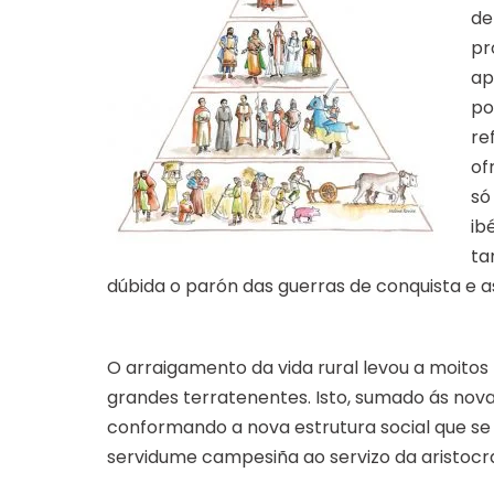
de
pr
ap
po
re
of
só
ib
ta
dúbida o parón das guerras de conquista e a
O arraigamento da vida rural levou a moitos
grandes terratenentes. Isto, sumado ás novas
conformando a nova estrutura social que se x
servidume campesiña ao servizo da aristocr