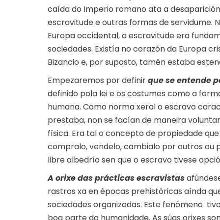
caída do Imperio romano ata a desaparición 
escravitude e outras formas de servidume. N
Europa occidental, a escravitude era fund
sociedades. Existía no corazón da Europa cris
Bizancio e, por suposto, tamén estaba esten
Empezaremos por definir
que se entende p
definido pola lei e os costumes como a for
humana. Como norma xeral o escravo caracte
prestaba, non se facían de maneira volunta
física. Era tal o concepto de propiedade qu
compralo, vendelo, cambialo por outros ou 
libre albedrío sen que o escravo tivese opci
A orixe das prácticas escravistas
afúndese
rastros xa en épocas prehistóricas aínda 
sociedades organizadas. Este fenómeno tivo
boa parte da humanidade. As súas orixes son