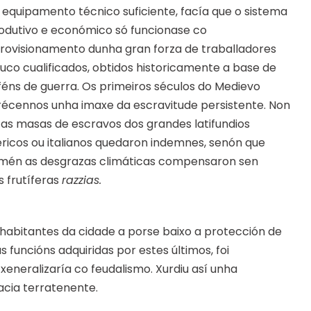
 equipamento técnico suficiente, facía que o sistema
odutivo e económico só funcionase co
rovisionamento dunha gran forza de traballadores
uco cualificados, obtidos historicamente a base de
féns de guerra. Os primeiros séculos do Medievo
récennos unha imaxe da escravitude persistente. Non
 as masas de escravos dos grandes latifundios
éricos ou italianos quedaron indemnes, senón que
mén as desgrazas climáticas compensaron sen
s frutíferas
razzias.
 habitantes da cidade a porse baixo a protección de
 funcións adquiridas por estes últimos, foi
eneralizaría co feudalismo. Xurdiu así unha
acia terratenente.