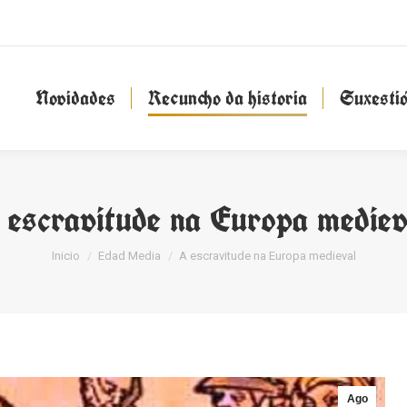
Novidades
Recuncho da historia
Suxesti
Novidades
Recuncho da historia
Suxesti
 escravitude na Europa mediev
You are here:
Inicio
Edad Media
A escravitude na Europa medieval
Ago