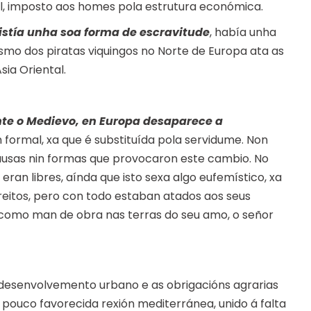
l, imposto aos homes pola estrutura económica.
istía unha soa forma de escravitude
, había unha
smo dos piratas viquingos no Norte de Europa ata as
ia Oriental.
nte o Medievo, en Europa desaparece a
formal, xa que é substituída pola servidume. Non
causas nin formas que provocaron este cambio. No
 eran libres, aínda que isto sexa algo eufemístico, xa
reitos, pero con todo estaban atados aos seus
 como man de obra nas terras do seu amo, o señor
desenvolvemento urbano e as obrigacións agrarias
 pouco favorecida rexión mediterránea, unido á falta