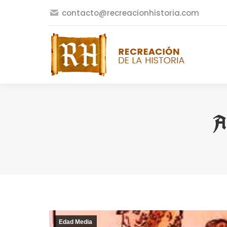
contacto@recreacionhistoria.com
A
Edad Media