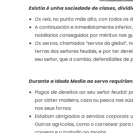
Existía é unha sociedade de clases, dividi
Os reis
, no punto máis alto, con todos os 
A continuación e inmediatamente inferior
nobiliarios conseguidos por méritos nas g
Os servos
, chamados “servos da gleba”, n
terras dos señores feudais, e por ter der
seu señor, que a cambio, defendíalles de p
Durante a Idade Media ao servo requiríans
Pagos de dereitos ao seu señor feudal
: 
por obter madeira, caza ou pesca nas sú
nos seus fornos.
Estaban obrigados a servizos corporais
:
Outros agrícolas, como o carretear para 
corveas
e o traballo no monte.