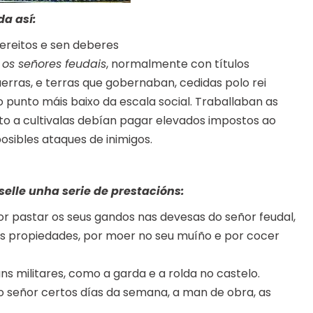
da así:
dereitos e sen deberes
,
os señores feudais
, normalmente con títulos
uerras, e terras que gobernaban, cedidas polo rei
o punto máis baixo da escala social. Traballaban as
eito a cultivalas debían pagar elevados impostos ao
osibles ataques de inimigos.
elle unha serie de prestacións:
por pastar os seus gandos nas devesas do señor feudal,
as propiedades, por moer no seu muíño e por cocer
 uns militares, como a garda e a rolda no castelo.
o señor certos días da semana, a man de obra, as