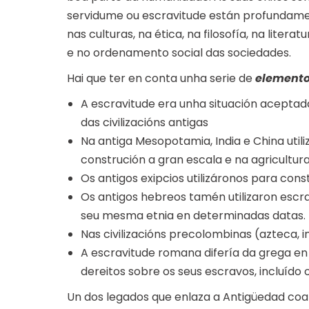
servidume ou escravitude están profundamen
nas culturas, na ética, na filosofía, na litera
e no ordenamento social das sociedades.
Hai que ter en conta unha serie de
elemento
A escravitude era unha situación aceptad
das civilizacións antigas
Na antiga Mesopotamia, India e China util
construción a gran escala e na agricultura
Os antigos exipcios utilizáronos para con
Os antigos hebreos tamén utilizaron escrav
seu mesma etnia en determinadas datas.
Nas civilizacións precolombinas (azteca, i
A escravitude romana difería da grega en
dereitos sobre os seus escravos, incluído o
Un dos legados que enlaza a Antigüedad coa 