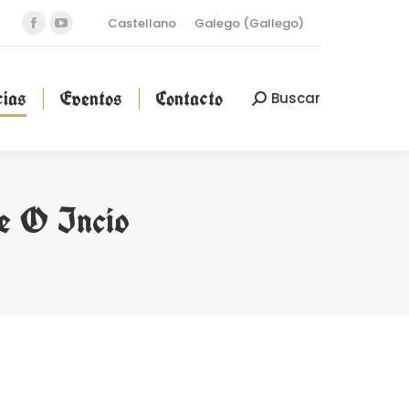
Castellano
Galego
(
Gallego
)
Facebook
YouTube
cias
Eventos
Contacto
Buscar
Buscar:
page
page
opens
opens
ias
Eventos
Contacto
Buscar
Buscar:
in
in
new
new
window
window
de O Incio