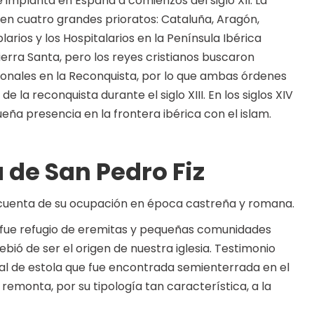
 implanta en España a comienzos del siglo XII. La
en cuatro grandes prioratos: Cataluña, Aragón,
arios y los Hospitalarios en la Península Ibérica
erra Santa, pero los reyes cristianos buscaron
cionales en la Reconquista, por lo que ambas órdenes
la reconquista durante el siglo XIII. En los siglos XIV
eña presencia en la frontera ibérica con el islam.
a de San Pedro Fiz
cuenta de su ocupación en época castreña y romana.
na fue refugio de eremitas y pequeñas comunidades
debió de ser el origen de nuestra iglesia. Testimonio
ral de estola que fue encontrada semienterrada en el
 remonta, por su tipología tan característica, a la