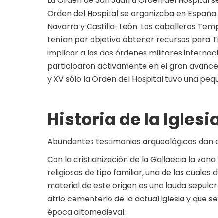
La Orden de San Juan u Orden del Hospital se
Orden del Hospital se organizaba en España 
Navarra y Castilla-León. Los caballeros Templ
tenían por objetivo obtener recursos para Ti
implicar a las dos órdenes militares interna
participaron activamente en el gran avance de 
y XV sólo la Orden del Hospital tuvo una pequ
Historia de la Iglesi
Abundantes testimonios arqueológicos dan 
Con la cristianización de la Gallaecia la zo
religiosas de tipo familiar, una de las cuales 
material de este origen es una lauda sepulc
atrio cementerio de la actual iglesia y que se
época altomedieval.