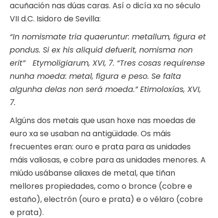
acuñación nas dúas caras. Así o dicía xa no século
VII d.C. Isidoro de Sevilla:
“In nomismate tria quaeruntur: metallum, ﬁgura et
pondus. Si ex his aliquid defuerit, nomisma non
erit” Etymoligiarum, XVI, 7. “Tres cosas requírense
nunha moeda: metal, figura e peso. Se falta
algunha delas non será moeda.” Etimoloxías, XVI,
7.
Algúns dos metais que usan hoxe nas moedas de
euro xa se usaban na antigüidade. Os máis
frecuentes eran: ouro e prata para as unidades
máis valiosas, e cobre para as unidades menores. A
miúdo usábanse aliaxes de metal, que tiñan
mellores propiedades, como o bronce (cobre e
estaño), electrón (ouro e prata) e o vélaro (cobre
e prata).