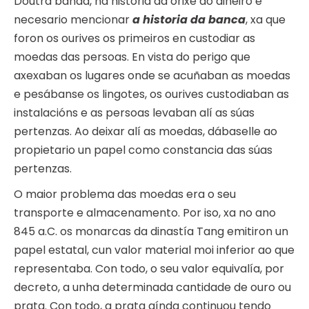
Doutra banda, na historia da orixe do diñeiro é
necesario mencionar
a historia da banca
, xa que
foron os ourives os primeiros en custodiar as
moedas das persoas. En vista do perigo que
axexaban os lugares onde se acuñaban as moedas
e pesábanse os lingotes, os ourives custodiaban as
instalacións e as persoas levaban alí as súas
pertenzas. Ao deixar alí as moedas, dábaselle ao
propietario un papel como constancia das súas
pertenzas.
O maior problema das moedas era o seu
transporte e almacenamento. Por iso, xa no ano
845 a.C. os monarcas da dinastía Tang emitiron un
papel estatal, cun valor material moi inferior ao que
representaba. Con todo, o seu valor equivalía, por
decreto, a unha determinada cantidade de ouro ou
prata. Con todo, a prata aínda continuou tendo