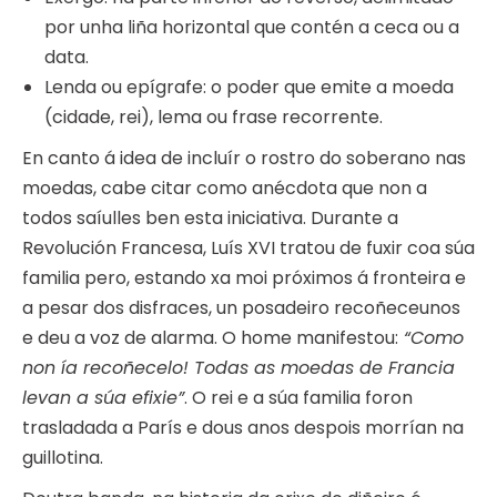
por unha liña horizontal que contén a ceca ou a
data.
Lenda ou epígrafe: o poder que emite a moeda
(cidade, rei), lema ou frase recorrente.
En canto á idea de incluír o rostro do soberano nas
moedas, cabe citar como anécdota que non a
todos saíulles ben esta iniciativa. Durante a
Revolución Francesa, Luís XVI tratou de fuxir coa súa
familia pero, estando xa moi próximos á fronteira e
a pesar dos disfraces, un posadeiro recoñeceunos
e deu a voz de alarma. O home manifestou:
“Como
non ía recoñecelo! Todas as moedas de Francia
levan a súa efixie”
. O rei e a súa familia foron
trasladada a París e dous anos despois morrían na
guillotina.