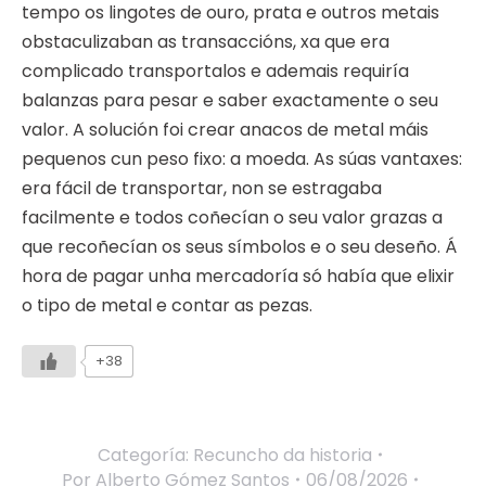
tempo os lingotes de ouro, prata e outros metais
obstaculizaban as transaccións, xa que era
complicado transportalos e ademais requiría
balanzas para pesar e saber exactamente o seu
valor. A solución foi crear anacos de metal máis
pequenos cun peso fixo: a moeda. As súas vantaxes:
era fácil de transportar, non se estragaba
facilmente e todos coñecían o seu valor grazas a
que recoñecían os seus símbolos e o seu deseño. Á
hora de pagar unha mercadoría só había que elixir
o tipo de metal e contar as pezas.
+38
Categoría:
Recuncho da historia
Por
Alberto Gómez Santos
06/08/2026