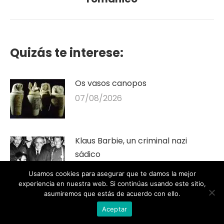
publicación
Quizás te interese:
Os vasos canopos
07/08/2026
Klaus Barbie, un criminal nazi
sádico
07/08/2026
Usamos cookies para asegurar que te damos la mejor
experiencia en nuestra web. Si continúas usando este sitio,
asumiremos que estás de acuerdo con ello.
O solsticio de verán. Interpretación
Aceptar
cultural