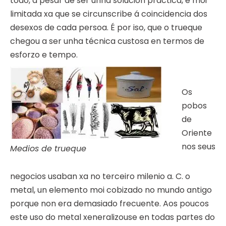
todo, a pesar de ser unha solución práctica, é moi
limitada xa que se circunscribe á coincidencia dos
desexos de cada persoa. É por iso, que o trueque
chegou a ser unha técnica custosa en termos de
esforzo e tempo.
Os
pobos
de
Oriente
nos seus
Medios de trueque
negocios usaban xa no terceiro milenio a. C. o
metal, un elemento moi cobizado no mundo antigo
porque non era demasiado frecuente. Aos poucos
este uso do metal xeneralizouse en todas partes do