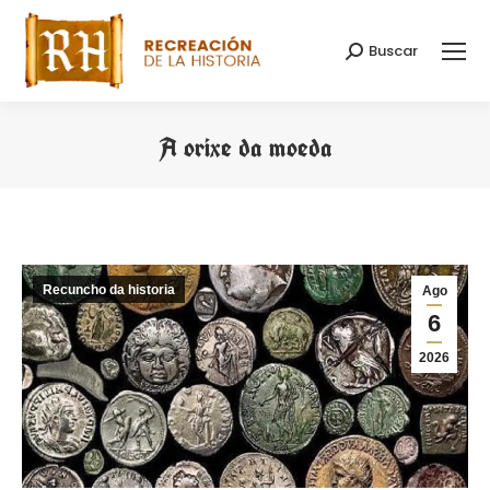
Buscar
Search:
A orixe da moeda
You are here:
Recuncho da historia
Ago
6
2026