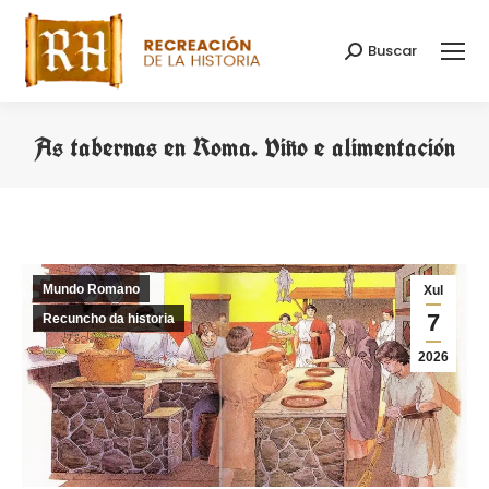
Buscar
Search:
As tabernas en Roma. Viño e alimentación
You are here:
Mundo Romano
Xul
7
Recuncho da historia
2026