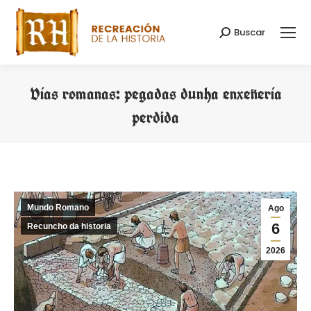
Buscar
Search:
Vías romanas: pegadas dunha enxeñería
perdida
You are here:
Mundo Romano
Ago
6
Recuncho da historia
2026