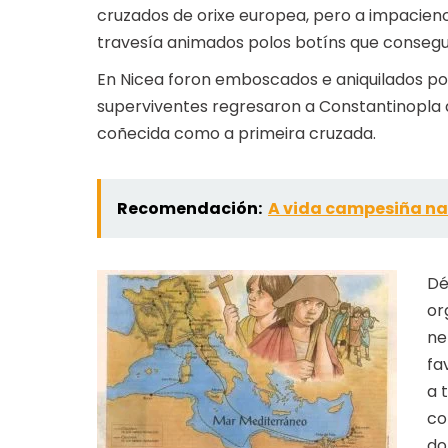
cruzados de orixe europea, pero a impacienc
travesía animados polos botíns que consegu
En Nicea foron emboscados e aniquilados pol
superviventes regresaron a Constantinopla 
coñecida como a primeira cruzada.
Recomendación:
A vida campesiña na
Dé
or
ne
fa
a 
co
do