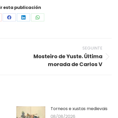
 esta publicación
are
Share
Share
Share
on
on
on
nterest
Facebook
LinkedIn
WhatsApp
SEGUINTE
Mosteiro de Yuste. Última
Seguinte
morada de Carlos V
publicación
Torneos e xustas medievais
08/08/2026