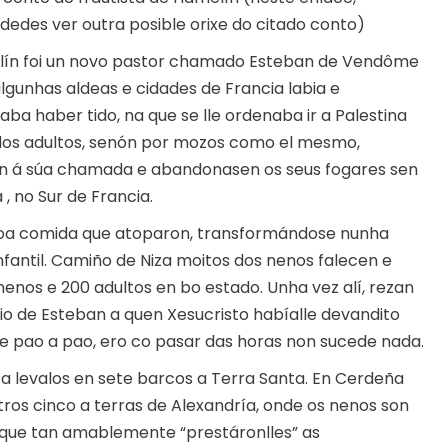
dedes ver outra posible orixe do citado conto)
melín foi un novo pastor chamado Esteban de Vendôme
gunhas aldeas e cidades de Francia labia e
aba haber tido, na que se lle ordenaba ir a Palestina
dos adultos, senón por mozos como el mesmo,
n á súa chamada e abandonasen os seus fogares sen
, no Sur de Francia.
coa comida que atoparon, transformándose nunha
fantil. Camiño de Niza moitos dos nenos falecen e
nos e 200 adultos en bo estado. Unha vez alí, rezan
io de Esteban a quen Xesucristo habíalle devandito
e pao a pao, ero co pasar das horas non sucede nada.
 levalos en sete barcos a Terra Santa. En Cerdeña
ros cinco a terras de Alexandría, onde os nenos son
que tan amablemente “prestáronlles” as