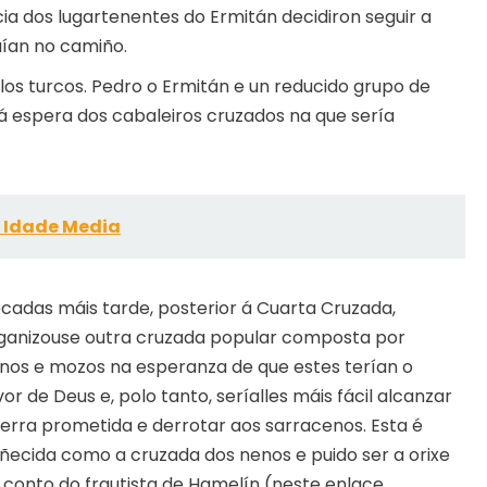
ia dos lugartenentes do Ermitán decidiron seguir a
ían no camiño.
os turcos. Pedro o Ermitán e un reducido grupo de
á espera dos cabaleiros cruzados na que sería
 Idade Media
cadas máis tarde, posterior á Cuarta Cruzada,
ganizouse outra cruzada popular composta por
nos e mozos na esperanza de que estes terían o
vor de Deus e, polo tanto, seríalles máis fácil alcanzar
terra prometida e derrotar aos sarracenos. Esta é
ñecida como a cruzada dos nenos e puido ser a orixe
 conto do frautista de Hamelín (neste enlace,