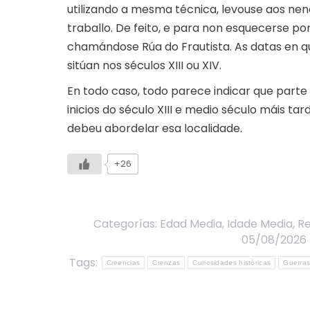
utilizando a mesma técnica, levouse aos ne
traballo. De feito, e para non esquecerse p
chamándose Rúa do Frautista. As datas en q
sitúan nos séculos XIII ou XIV.
En todo caso, todo parece indicar que parte 
inicios do século XIII e medio século máis t
debeu abordelar esa localidade.
+26
Categorías:
Edad Media
,
Idade Media
,
Re
05/08/2026
Tags:
Creencias
Crenzas
Curiosidades históricas
Guerras