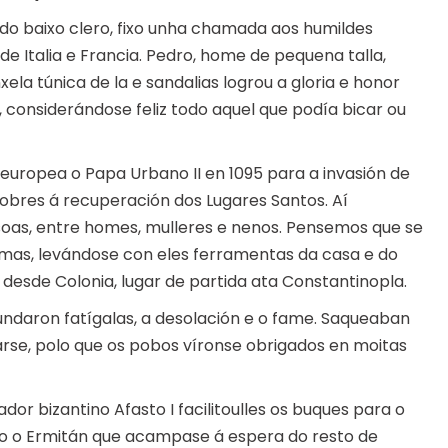
do baixo clero, fixo unha chamada aos humildes
 Italia e Francia. Pedro, home de pequena talla,
ela túnica de la e sandalias logrou a gloria e honor
 considerándose feliz todo aquel que podía bicar ou
uropea o Papa Urbano II en 1095 para a invasión de
obres á recuperación dos Lugares Santos. Aí
oas, entre homes, mulleres e nenos. Pensemos que se
mas, levándose con eles ferramentas da casa e do
desde Colonia, lugar de partida ata Constantinopla.
daron fatígalas, a desolación e o fame. Saqueaban
rse, polo que os pobos víronse obrigados en moitas
r bizantino Afasto I facilitoulles os buques para o
dro o Ermitán que acampase á espera do resto de