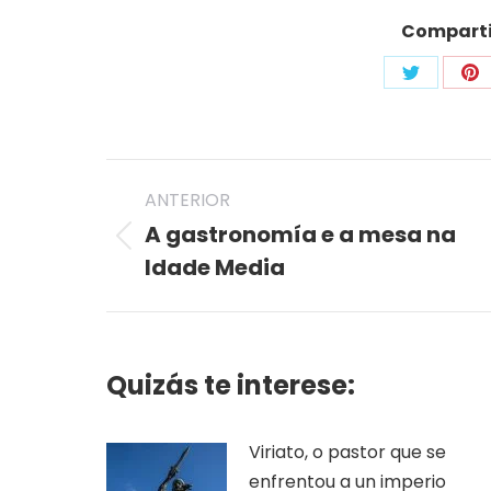
Compartir
Share
Sh
on
on
Twitter
Pi
Post
ANTERIOR
navigation
A gastronomía e a mesa na
Previous
Idade Media
post:
Quizás te interese:
Viriato, o pastor que se
enfrentou a un imperio