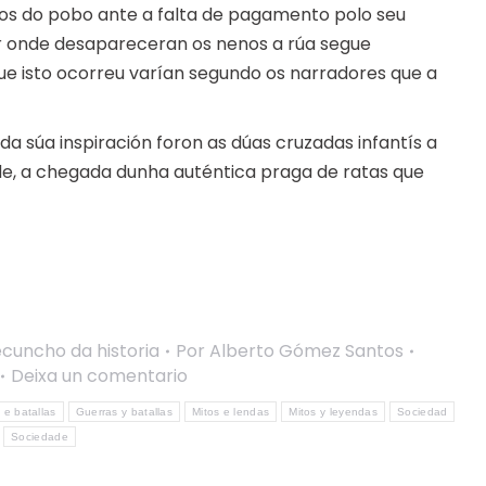
nos do pobo ante a falta de pagamento polo seu
or onde desapareceran os nenos a rúa segue
ue isto ocorreu varían segundo os narradores que a
da súa inspiración foron as dúas cruzadas infantís a
arde, a chegada dunha auténtica praga de ratas que
cuncho da historia
Por
Alberto Gómez Santos
Deixa un comentario
 e batallas
Guerras y batallas
Mitos e lendas
Mitos y leyendas
Sociedad
Sociedade