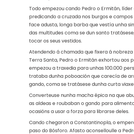
Todo empezou cando Pedro o Ermitán, líder 
predicando a cruzada nos burgos e campos de
face adusta, longa barba que vestía unha sinx
das multitudes coma se dun santo tratásese,
tocar os seus vestidos.
Atendendo á chamada que fixera á nobreza e
Terra Santa, Pedro o Ermitán exhortou aos p
empezou a traxedia para unhas 100.000 pers
trataba dunha poboación que carecía de ar
gando, coma se tratásese dunha curta viaxe 
Converteuse nunha macha épica na que abun
as aldeas e roubaban o gando para alimenta
ocasións a usar a forza para librarse deles.
Cando chegaron a Constantinopla, o emperado
paso do Bósforo. Afasto aconselloulle a Pe