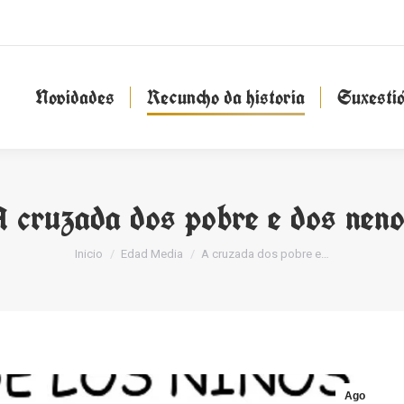
Novidades
Recuncho da historia
Suxesti
Novidades
Recuncho da historia
Suxesti
 cruzada dos pobre e dos nen
You are here:
Inicio
Edad Media
A cruzada dos pobre e…
Ago