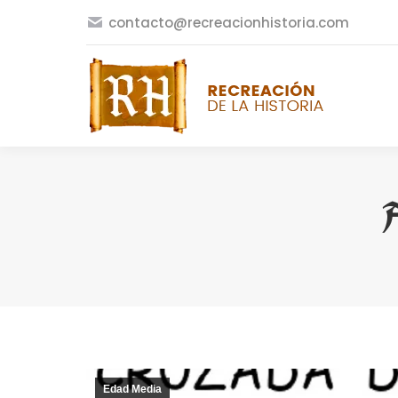
contacto@recreacionhistoria.com
A
Edad Media