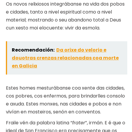
Os novos relixiosos integrábanse na vida dos pobos
e cidades, tanto a nivel espiritual como a nivel
material; mostrando o seu abandono total a Deus
cun xesto moi elocuente: vivir da esmola.
Recomendación:
Da orixe do velorio e
douotras crenzas relacionadas coa morte
en Galicia
Estes homes mesturábanse coa xente das cidades,
cos pobres, cos enfermos, para brindarlles consolo
e axuda. Estes monxes, nas cidades e pobos e non
vivían en mosteiros, senón en conventos.
Fraile vén da palabra latina “
frater
”, irmán. E é que o
ideal de San Francisco era precisamente que os