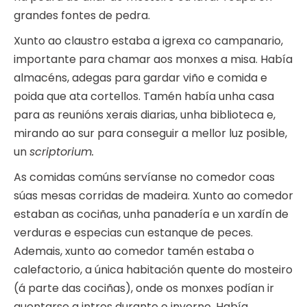
grandes fontes de pedra.
Xunto ao claustro estaba a igrexa co campanario,
importante para chamar aos monxes a misa. Había
almacéns, adegas para gardar viño e comida e
poida que ata cortellos. Tamén había unha casa
para as reunións xerais diarias, unha biblioteca e,
mirando ao sur para conseguir a mellor luz posible,
un
scriptorium.
As comidas comúns servíanse no comedor coas
súas mesas corridas de madeira. Xunto ao comedor
estaban as cociñas, unha panadería e un xardín de
verduras e especias cun estanque de peces.
Ademais, xunto ao comedor tamén estaba o
calefactorio, a única habitación quente do mosteiro
(á parte das cociñas), onde os monxes podían ir
quentarse a intres durante o inverno. Había