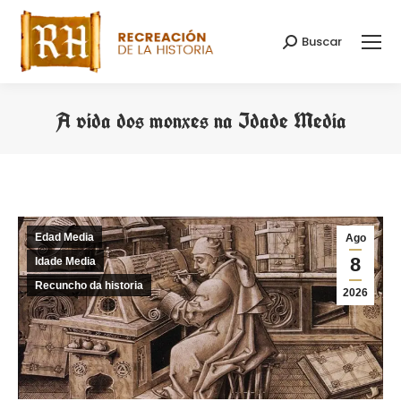
Buscar
Search:
A vida dos monxes na Idade Media
You are here:
Edad Media
Ago
8
Idade Media
Recuncho da historia
2026