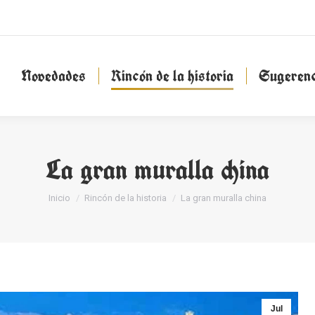
Novedades
Rincón de la historia
Sugeren
Novedades
Rincón de la historia
Sugerenc
La gran muralla china
Estás aquí:
Inicio
Rincón de la historia
La gran muralla china
Jul