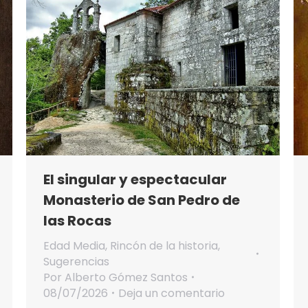
El singular y espectacular
Monasterio de San Pedro de
las Rocas
Edad Media
,
Rincón de la historia
,
Sugerencias
Por
Alberto Gómez Santos
08/07/2026
Deja un comentario