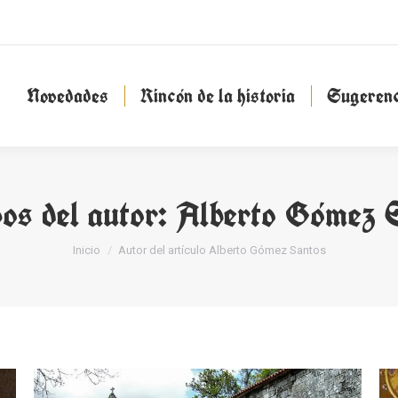
Novedades
Rincón de la historia
Sugeren
Novedades
Rincón de la historia
Sugerenc
os del autor:
Alberto Gómez 
Estás aquí:
Inicio
Autor del artículo Alberto Gómez Santos