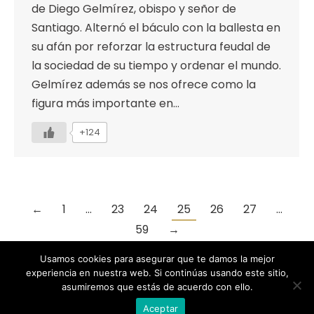
de Diego Gelmírez, obispo y señor de
Santiago. Alternó el báculo con la ballesta en
su afán por reforzar la estructura feudal de
la sociedad de su tiempo y ordenar el mundo.
Gelmírez además se nos ofrece como la
figura más importante en…
+124
←
1
…
23
24
25
26
27
…
59
→
Usamos cookies para asegurar que te damos la mejor
experiencia en nuestra web. Si continúas usando este sitio,
asumiremos que estás de acuerdo con ello.
Designed by Animation Graphics
Aceptar