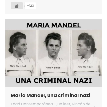
+123
María Mandel, una criminal nazi
Edad Contemporánea
,
Qué leer
,
Rincón de