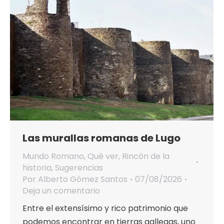
Las murallas romanas de Lugo
Mundo Romano
,
Qué ver
,
Rincón de la
historia
,
Sugerencias
Por
Alberto Gómez Santos
07/08/2026
Deja un comentario
Entre el extensísimo y rico patrimonio que
podemos encontrar en tierras gallegas, uno