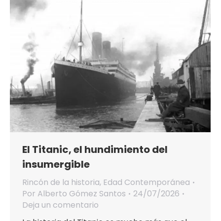
El Titanic, el hundimiento del
insumergible
Rincón de la historia
,
Edad Contemporánea
Por
Alberto Gómez Santos
24/07/2026
Deja un comentario