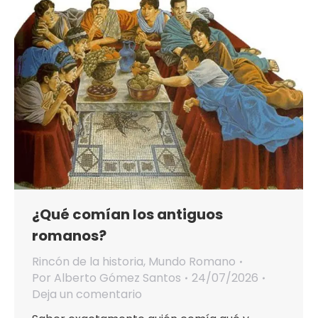
¿Qué comían los antiguos
romanos?
Rincón de la historia
,
Mundo Romano
Por
Alberto Gómez Santos
24/07/2026
Deja un comentario