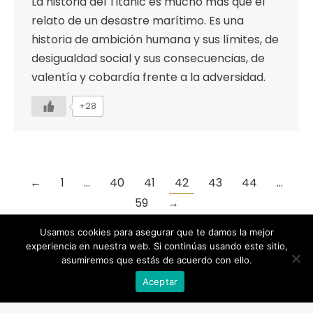
La historia del Titanic es mucho más que el
relato de un desastre marítimo. Es una
historia de ambición humana y sus límites, de
desigualdad social y sus consecuencias, de
valentía y cobardía frente a la adversidad.
+28
←
1
…
40
41
42
43
44
…
59
→
Usamos cookies para asegurar que te damos la mejor
experiencia en nuestra web. Si continúas usando este sitio,
asumiremos que estás de acuerdo con ello.
Designed by Animation Graphics
Aceptar
POLÍTICA DE PRIVACIDAD |
COOKIES |
AVISO LEGAL |
© Recreación de la Historia.