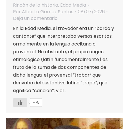
Rincón de la historia
,
Edad Media
Por
Alberto Gómez Santos
08/07/2026
Deja un comentario
En la Edad Media, el trovador era un “bardo y
cantante” que interpretaba versos escritos,
ormalmente en la lengua occitana o
provenzal. No obstante, el propio origen
etimológico (latín fundamentalmente) es
fruto de la suma de dos componentes de
dicha lengua: el provenzal “trobar” que
derivaba del sustantivo latino “trope”, que
significa “canción”; y el…
+75