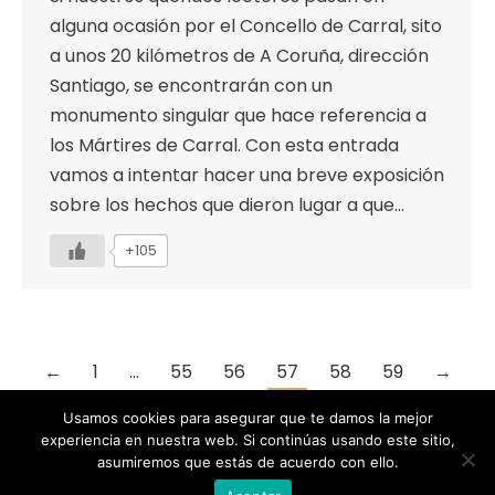
alguna ocasión por el Concello de Carral, sito
a unos 20 kilómetros de A Coruña, dirección
Santiago, se encontrarán con un
monumento singular que hace referencia a
los Mártires de Carral. Con esta entrada
vamos a intentar hacer una breve exposición
sobre los hechos que dieron lugar a que…
+105
←
1
…
55
56
57
58
59
→
Usamos cookies para asegurar que te damos la mejor
experiencia en nuestra web. Si continúas usando este sitio,
asumiremos que estás de acuerdo con ello.
Designed by Animation Graphics