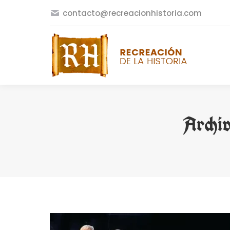
contacto@recreacionhistoria.com
Archiv