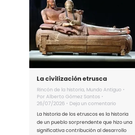
La civilización etrusca
Rincón de la historia
,
Mundo Antiguo
Por
Alberto Gómez Santos
26/07/2026
Deja un comentario
La historia de los etruscos es la historia
de un pueblo sorprendente que hizo una
significativa contribución al desarrollo