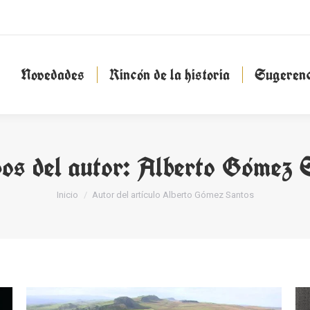
Novedades
Rincón de la historia
Sugeren
Novedades
Rincón de la historia
Sugerenc
os del autor:
Alberto Gómez 
Estás aquí:
Inicio
Autor del artículo Alberto Gómez Santos