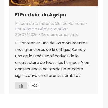
El Panteón de Agripa
Rincón de la historia
,
Mundo Romano
Por
Alberto Gómez Santos
25/07/2026
Deja un comentario
El Panteón es uno de los monumentos
más grandiosos de la antigua Roma y
uno de los más significativos de la
arquitectura de todos los tiempos. Y en
consecuencia ha tenido un impacto
significativo en diferentes ámbitos.
+29