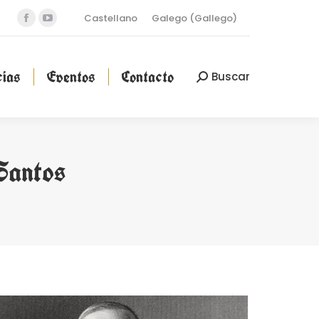
Castellano
Galego
(
Gallego
)
Facebook
YouTube
cias
Eventos
Contacto
Buscar
Buscar:
page
page
opens
opens
ias
Eventos
Contacto
Buscar
Buscar:
in
in
new
new
window
window
Santos