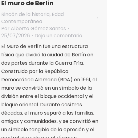
El muro de Berlín
Rincón de la historia
,
Edad
Contemporánea
Por
Alberto Gómez Santos
25/07/2026
Deja un comentario
El Muro de Berlín fue una estructura
física que dividió la ciudad de Berlín en
dos partes durante la Guerra Fría.
Construido por la República
Democrática Alemana (RDA) en 1961, el
muro se convirtió en un símbolo de la
división entre el bloque occidental y el
bloque oriental. Durante casi tres
décadas, el muro separó a las familias,
amigos y comunidades, y se convirtió en
un símbolo tangible de la opresión y el
control ejercido por el régimen