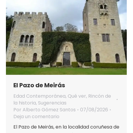
El Pazo de Meirás
Edad Contemporánea
,
Qué ver
,
Rincón de
la historia
,
Sugerencias
Por
Alberto Gómez Santos
07/08/2026
Deja un comentario
El Pazo de Meirás, en la localidad coruñesa de