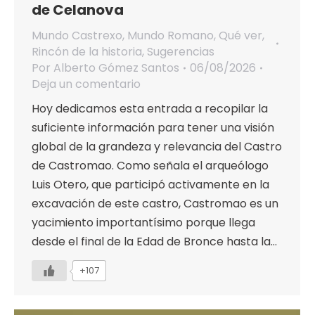
de Celanova
Mundo Castrexo
,
Mundo Romano
,
Qué ver
,
Rincón de la historia
,
Sugerencias
Por
Alberto Gómez Santos
06/08/2026
Deja un comentario
Hoy dedicamos esta entrada a recopilar la
suficiente información para tener una visión
global de la grandeza y relevancia del Castro
de Castromao. Como señala el arqueólogo
Luis Otero, que participó activamente en la
excavación de este castro, Castromao es un
yacimiento importantísimo porque llega
desde el final de la Edad de Bronce hasta la…
+107