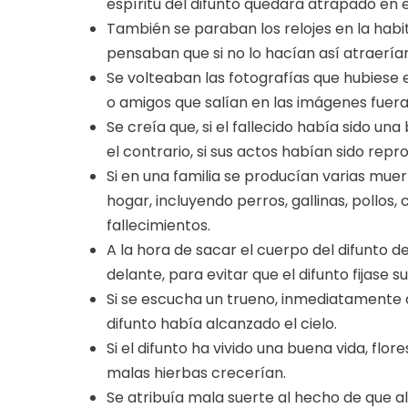
espíritu del difunto quedara atrapado en e
También se paraban los relojes en la habi
pensaban que si no lo hacían así atraerían
Se volteaban las fotografías que hubiese e
o amigos que salían en las imágenes fuera
Se creía que, si el fallecido había sido u
el contrario, si sus actos habían sido rep
Si en una familia se producían varias muer
hogar, incluyendo perros, gallinas, pollos
fallecimientos.
A la hora de sacar el cuerpo del difunto d
delante, para evitar que el difunto fijase su
Si se escucha un trueno, inmediatamente 
difunto había alcanzado el cielo.
Si el difunto ha vivido una buena vida, flor
malas hierbas crecerían.
Se atribuía mala suerte al hecho de que a