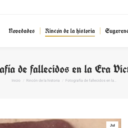
Novedades
Rincón de la historia
Sugeren
Novedades
Rincón de la historia
Sugerenc
afía de fallecidos en la Era Vic
Estás aquí:
Inicio
Rincón de la historia
Fotografía de fallecidos en la…
Jul