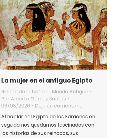
La mujer en el antiguo Egipto
Rincón de la historia
,
Mundo Antiguo
Por
Alberto Gómez Santos
06/08/2026
Deja un comentario
Al hablar del Egipto de los Faraones en
seguida nos quedamos fascinados con
las historias de sus reinados, sus