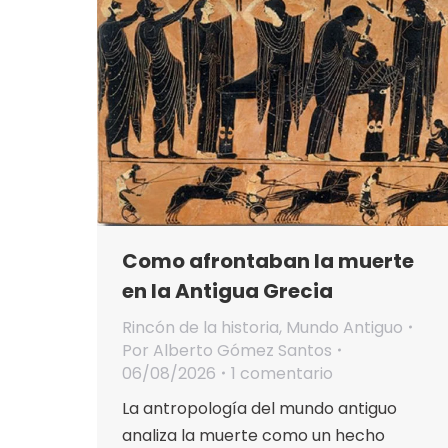
Como afrontaban la muerte
en la Antigua Grecia
Rincón de la historia
,
Mundo Antiguo
Por
Alberto Gómez Santos
06/08/2026
1 comentario
La antropología del mundo antiguo
analiza la muerte como un hecho