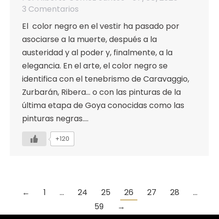
3 Comentarios
El color negro en el vestir ha pasado por
asociarse a la muerte, después a la
austeridad y al poder y, finalmente, a la
elegancia. En el arte, el color negro se
identifica con el tenebrismo de Caravaggio,
Zurbarán, Ribera… o con las pinturas de la
última etapa de Goya conocidas como las
pinturas negras.…
+120
←
1
…
24
25
26
27
28
…
59
→