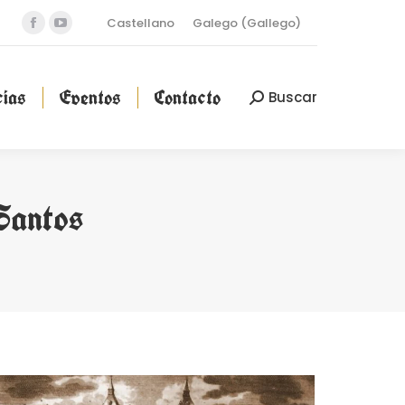
Castellano
Galego
(
Gallego
)
Facebook
YouTube
cias
Eventos
Contacto
Buscar
Buscar:
page
page
opens
opens
ias
Eventos
Contacto
Buscar
Buscar:
in
in
new
new
window
window
Santos