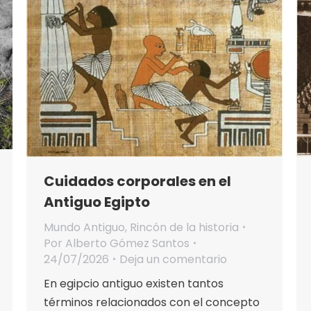
Cuidados corporales en el
Antiguo Egipto
Mundo Antiguo
,
Rincón de la historia
Por
Alberto Gómez Santos
24/07/2026
Deja un comentario
En egipcio antiguo existen tantos
términos relacionados con el concepto