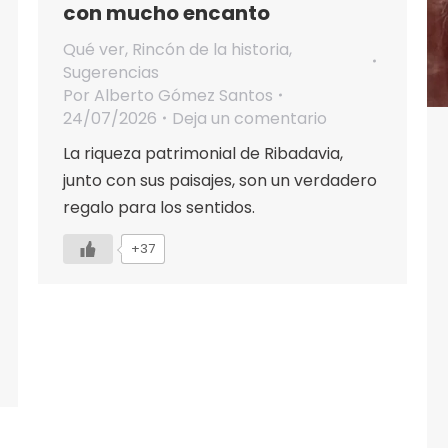
con mucho encanto
Qué ver
,
Rincón de la historia
,
Sugerencias
Por
Alberto Gómez Santos
24/07/2026
Deja un comentario
La riqueza patrimonial de Ribadavia,
junto con sus paisajes, son un verdadero
regalo para los sentidos.
+37