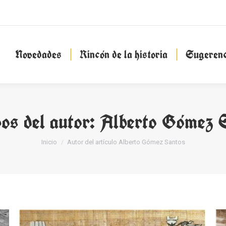
Novedades
Rincón de la historia
Sugeren
Novedades
Rincón de la historia
Sugerenc
os del autor:
Alberto Gómez 
Estás aquí:
Inicio
Autor del artículo Alberto Gómez Santos