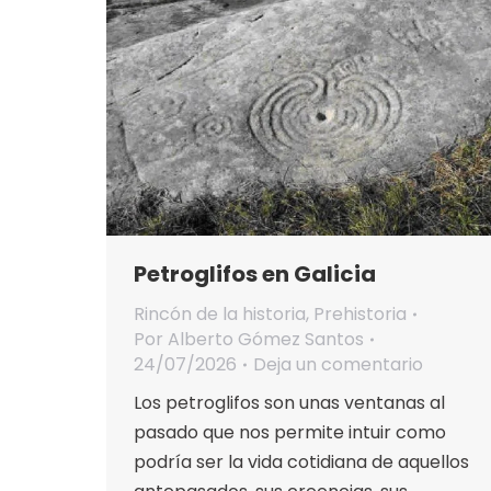
Petroglifos en Galicia
Rincón de la historia
,
Prehistoria
Por
Alberto Gómez Santos
24/07/2026
Deja un comentario
Los petroglifos son unas ventanas al
pasado que nos permite intuir como
podría ser la vida cotidiana de aquellos