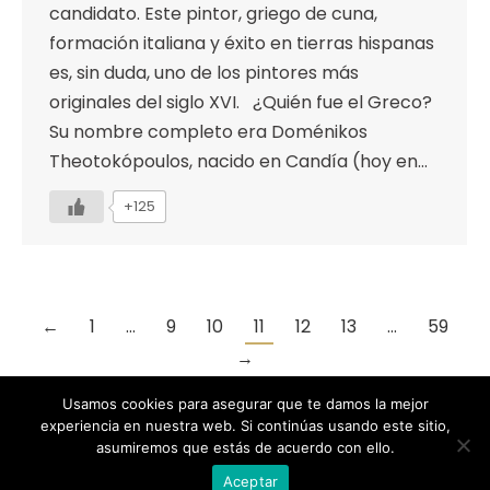
candidato. Este pintor, griego de cuna,
formación italiana y éxito en tierras hispanas
es, sin duda, uno de los pintores más
originales del siglo XVI. ¿Quién fue el Greco?
Su nombre completo era Doménikos
Theotokópoulos, nacido en Candía (hoy en…
+125
←
1
…
9
10
11
12
13
…
59
→
Usamos cookies para asegurar que te damos la mejor
experiencia en nuestra web. Si continúas usando este sitio,
asumiremos que estás de acuerdo con ello.
Designed by Animation Graphics
Aceptar