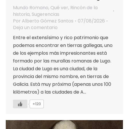
Mundo Romano
,
Qué ver
,
Rincón de la
historia
,
Sugerencias
Por
Alberto Gómez Santos
07/08/2026
Deja un comentario
Entre el extensísimo y rico patrimonio que
podemos encontrar en tierras gallegas, uno
de los ejemplos más impresionantes está
formado por las murallas romanas de Lugo.
La ciudad de Lugo es una ciudad, de la
provincia del mismo nombre, en tierras de
Galicia. Está muy próxima (apenas unos 100
kilómetros) a las ciudades de A…
+120