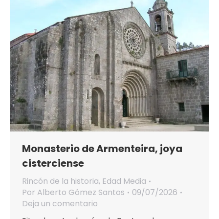
Monasterio de Armenteira, joya
cisterciense
Rincón de la historia
,
Edad Media
Por
Alberto Gómez Santos
09/07/2026
Deja un comentario