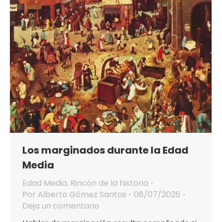
Los marginados durante la Edad
Media
Edad Media
,
Rincón de la historia
Por
Alberto Gómez Santos
08/07/2026
Deja un comentario