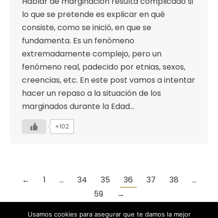
Hablar de marginación resulta complicado si
lo que se pretende es explicar en qué
consiste, como se inició, en que se
fundamenta. Es un fenómeno
extremadamente complejo, pero un
fenómeno real, padecido por etnias, sexos,
creencias, etc. En este post vamos a intentar
hacer un repaso a la situación de los
marginados durante la Edad…
+102
←
1
…
34
35
36
37
38
…
59
→
Usamos cookies para asegurar que te damos la mejor