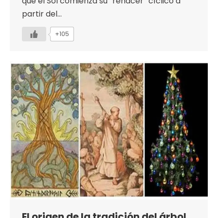
que el Sol comienza su “renacer” cíclico a
partir del…
+105
El origen de la tradición del árbol