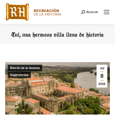
Buscar
Buscar:
Tui, una hermosa villa llena de historia
Estás aquí:
Rincón de la historia
Jul
8
Sugerencias
2026