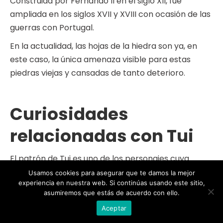
Construida por Fernando II en el siglo XII, fue
ampliada en los siglos XVII y XVIII con ocasión de las
guerras con Portugal.
En la actualidad, las hojas de la hiedra son ya, en
este caso, la única amenaza visible para estas
piedras viejas y cansadas de tanto deterioro.
Curiosidades
relacionadas con Tui
El patrón de Tui es uno de los personajes cuya
historia se entremezcla con la leyenda. Pedro
Usamos cookies para asegurar que te damos la mejor
experiencia en nuestra web. Si continúas usando este sitio,
González o Pedro Telmo fue un humilde fraile,
asumiremos que estás de acuerdo con ello.
beatificado en 1254 y designado en 1745 como
Aceptar
patrón de los marineros. A él se atribuye la