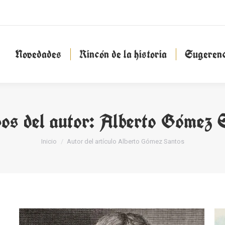
Novedades
Rincón de la historia
Sugeren
Novedades
Rincón de la historia
Sugerenc
os del autor:
Alberto Gómez 
Estás aquí:
Inicio
Autor del artículo Alberto Gómez Santos