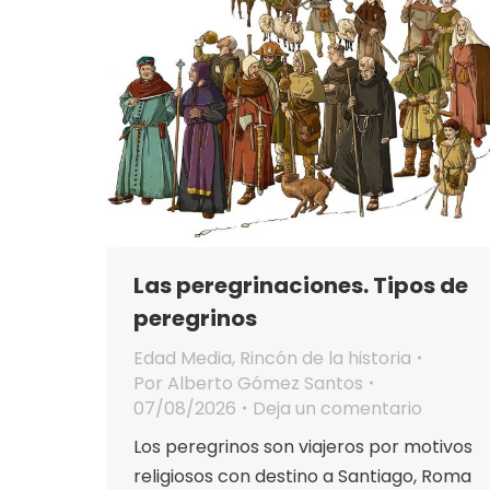
Las peregrinaciones. Tipos de
peregrinos
Edad Media
,
Rincón de la historia
Por
Alberto Gómez Santos
07/08/2026
Deja un comentario
Los peregrinos son viajeros por motivos
religiosos con destino a Santiago, Roma