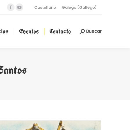
Castellano
Galego
(
Gallego
)
Facebook
YouTube
cias
Eventos
Contacto
Buscar
Buscar:
page
page
opens
opens
ias
Eventos
Contacto
Buscar
Buscar:
in
in
new
new
window
window
Santos