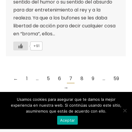
sentido del humor o su sentido del absurdo
para dar entretenimiento al rey y a la
realeza. Ya que a los bufones se les daba
libertad de acción para decir cualquier cosa
en “broma”, ellos…
+91
←
1
…
5
6
7
8
9
…
59
→
Usamos cookies para asegurar que te damos la mejor
experiencia en nuestra web. Si continúas usando este sitio,
asumiremos que estás de acuerdo con ello.
Designed by Animation Graphics
Aceptar
POLÍTICA DE PRIVACIDAD |
COOKIES |
AVISO LEGAL |