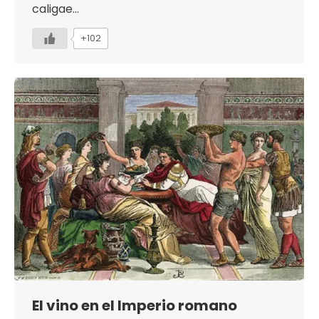
caligae…
+102
El vino en el Imperio romano