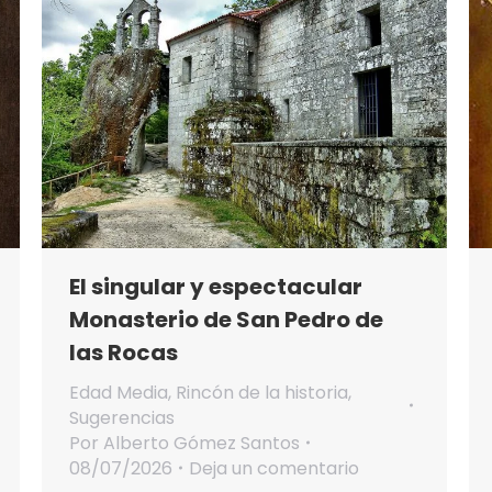
El singular y espectacular
Monasterio de San Pedro de
las Rocas
Edad Media
,
Rincón de la historia
,
Sugerencias
Por
Alberto Gómez Santos
08/07/2026
Deja un comentario