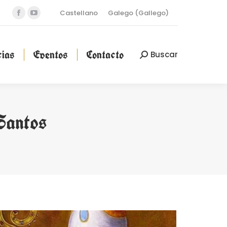
Castellano
Galego
(
Gallego
)
Facebook
YouTube
cias
Eventos
Contacto
Buscar
Buscar:
page
page
opens
opens
ias
Eventos
Contacto
Buscar
Buscar:
in
in
new
new
window
window
Santos