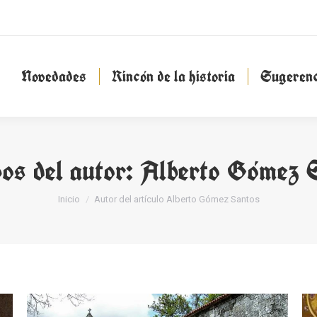
Novedades
Rincón de la historia
Sugeren
Novedades
Rincón de la historia
Sugerenc
os del autor:
Alberto Gómez 
Estás aquí:
Inicio
Autor del artículo Alberto Gómez Santos