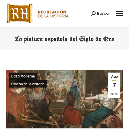
Buscar
Buscar:
La pintura española del Siglo de Oro
Estás aquí:
Edad Moderna
Ago
7
Rincón de la historia
2026