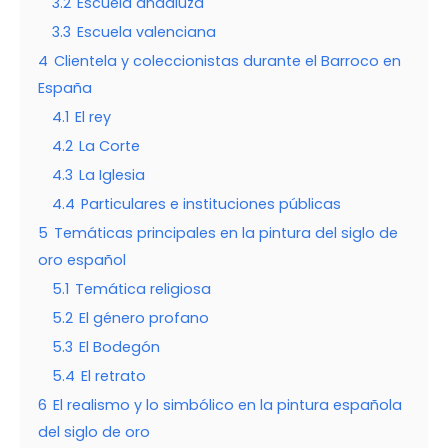
3.2
Escuela andaluza
3.3
Escuela valenciana
4
Clientela y coleccionistas durante el Barroco en
España
4.1
El rey
4.2
La Corte
4.3
La Iglesia
4.4
Particulares e instituciones públicas
5
Temáticas principales en la pintura del siglo de
oro español
5.1
Temática religiosa
5.2
El género profano
5.3
El Bodegón
5.4
El retrato
6
El realismo y lo simbólico en la pintura española
del siglo de oro