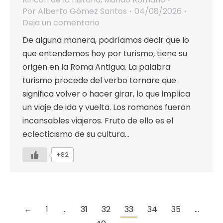
Por
Alberto Gómez Santos
04/08/2026
Deja un comentario
De alguna manera, podríamos decir que lo
que entendemos hoy por turismo, tiene su
origen en la Roma Antigua. La palabra
turismo procede del verbo tornare que
significa volver o hacer girar, lo que implica
un viaje de ida y vuelta. Los romanos fueron
incansables viajeros. Fruto de ello es el
eclecticismo de su cultura…
+82
←
1
…
31
32
33
34
35
…