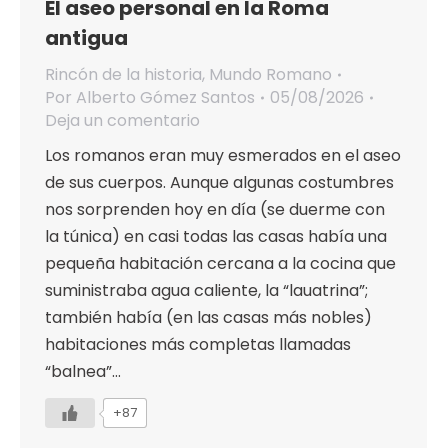
El aseo personal en la Roma
antigua
Rincón de la historia
,
Mundo Romano
Por
Alberto Gómez Santos
05/08/2026
Deja un comentario
Los romanos eran muy esmerados en el aseo
de sus cuerpos. Aunque algunas costumbres
nos sorprenden hoy en día (se duerme con
la túnica) en casi todas las casas había una
pequeña habitación cercana a la cocina que
suministraba agua caliente, la “lauatrina”;
también había (en las casas más nobles)
habitaciones más completas llamadas
“balnea”…
+87