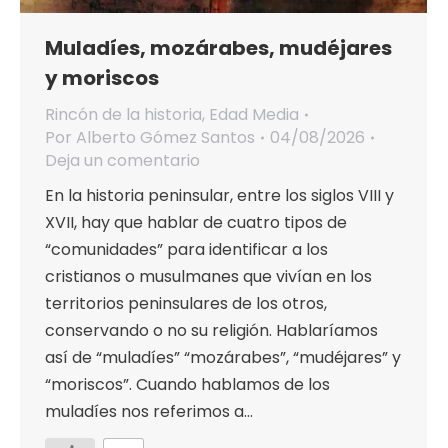
Muladíes, mozárabes, mudéjares
y moriscos
Rincón de la historia
,
Edad Media
Por
Alberto Gómez Santos
04/08/2026
Deja un comentario
En la historia peninsular, entre los siglos VIII y
XVII, hay que hablar de cuatro tipos de
“comunidades” para identificar a los
cristianos o musulmanes que vivían en los
territorios peninsulares de los otros,
conservando o no su religión. Hablaríamos
así de “muladíes” “mozárabes”, “mudéjares” y
“moriscos”. Cuando hablamos de los
muladíes nos referimos a…