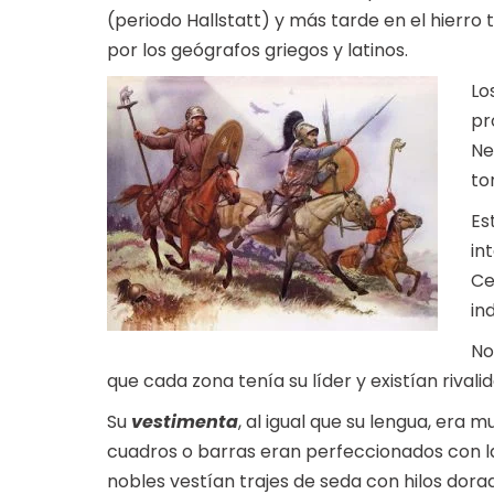
(periodo Hallstatt) y más tarde en el hierro 
por los geógrafos griegos y latinos.
Lo
pr
Ne
to
Es
in
Ce
in
No
que cada zona tenía su líder y existían rivali
Su
vestimenta
, al igual que su lengua, era
cuadros o barras eran perfeccionados con lana
nobles vestían trajes de seda con hilos dora