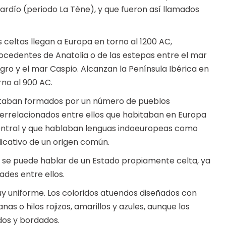
tardío (periodo La Tène), y que fueron así llamados
s celtas llegan a Europa en torno al 1200 AC,
ocedentes de Anatolia o de las estepas entre el mar
gro y el mar Caspio. Alcanzan la Península Ibérica en
rno al 900 AC.
taban formados por un número de pueblos
terrelacionados entre ellos que habitaban en Europa
ntral y que hablaban lenguas indoeuropeas como
dicativo de un origen común.
 se puede hablar de un Estado propiamente celta, ya
dades entre ellos.
 muy uniforme. Los coloridos atuendos diseñados con
s o hilos rojizos, amarillos y azules, aunque los
dos y bordados.