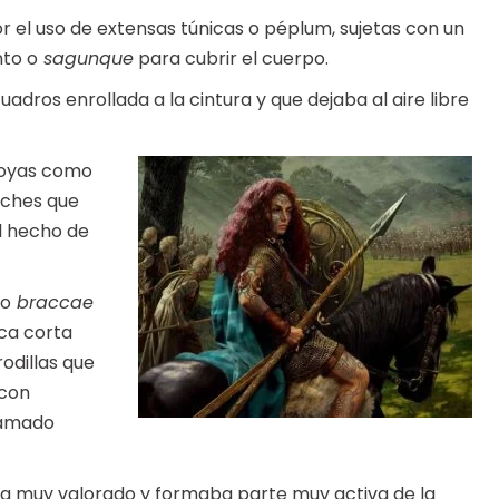
 el uso de extensas túnicas o péplum, sujetas con un
nto o
sagunque
para cubrir el cuerpo.
adros enrollada a la cintura y que dejaba al aire libre
joyas como
roches que
l hecho de
 o
braccae
ica corta
rodillas que
 con
llamado
taba muy valorado y formaba parte muy activa de la