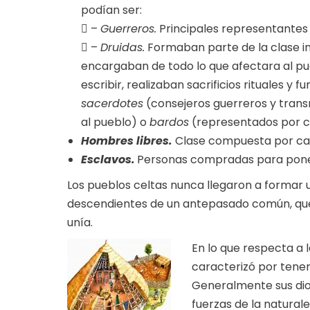
podían ser:
 –
Guerreros.
Principales representantes d
 –
Druidas.
Formaban parte de la clase in
encargaban de todo lo que afectara al pu
escribir, realizaban sacrificios rituales y f
sacerdotes
(consejeros guerreros y trans
al pueblo) o
bardos
(representados por c
Hombres libres.
Clase compuesta por cam
Esclavos.
Personas compradas para ponerl
Los pueblos celtas nunca llegaron a formar u
descendientes de un antepasado común, que s
unía.
En lo que respecta a 
caracterizó por tener 
Generalmente sus dio
fuerzas de la naturale