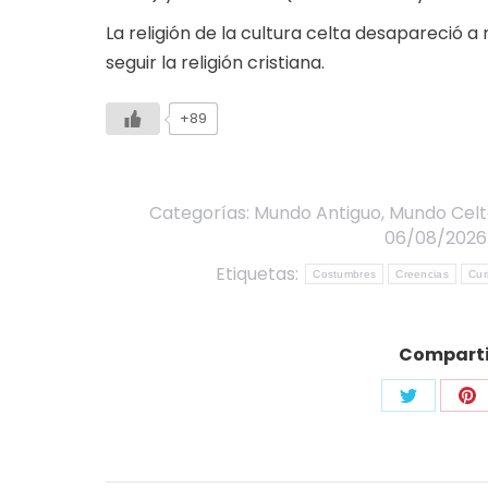
La religión de la cultura celta desapareció a
seguir la religión cristiana.
+89
Categorías:
Mundo Antiguo
,
Mundo Celt
06/08/2026
Etiquetas:
Costumbres
Creencias
Cur
Compartir
Share
Sh
on
on
Twitter
Pi