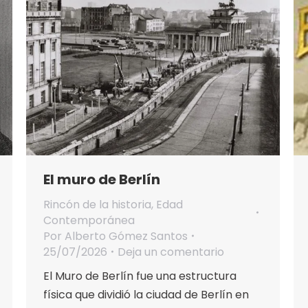
El muro de Berlín
Rincón de la historia
,
Edad
Contemporánea
Por
Alberto Gómez Santos
25/07/2026
Deja un comentario
El Muro de Berlín fue una estructura
física que dividió la ciudad de Berlín en