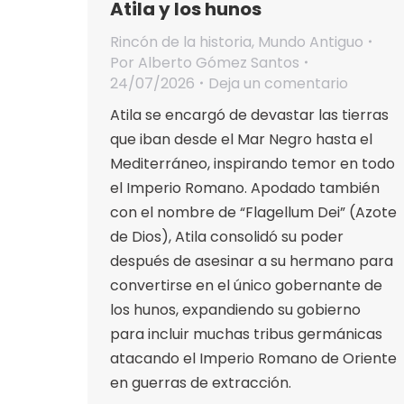
Atila y los hunos
Rincón de la historia
,
Mundo Antiguo
Por
Alberto Gómez Santos
24/07/2026
Deja un comentario
Atila se encargó de devastar las tierras
que iban desde el Mar Negro hasta el
Mediterráneo, inspirando temor en todo
el Imperio Romano. Apodado también
con el nombre de “Flagellum Dei” (Azote
de Dios), Atila consolidó su poder
después de asesinar a su hermano para
convertirse en el único gobernante de
los hunos, expandiendo su gobierno
para incluir muchas tribus germánicas
atacando el Imperio Romano de Oriente
en guerras de extracción.