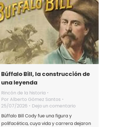
Búffalo Bill, la construcción de
una leyenda
Rincón de la historia
Por
Alberto Gómez Santos
25/07/2026
Deja un comentario
Búffalo Bill Cody fue una figura y
polifacética, cuya vida y carrera dejaron