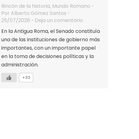
Rincón de la historia
,
Mundo Romano
Por
Alberto Gómez Santos
25/07/2026
Deja un comentario
En la Antigua Roma, el Senado constituía
una de las instituciones de gobierno más
importantes, con un importante papel
en la toma de decisiones políticas y la
administración.
+33