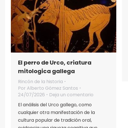
El perro de Urco, criatura
mitologica gallega
Rincón de la historia
Por
Alberto Gómez Santos
24/07/2026
Deja un comentario
El análisis del Urco gallego, como
cualquier otra manifestación de la
cultura popular de tradición oral,
evidencia una riqueza cognitiva que,