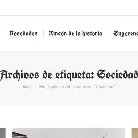
Novedades
Rincón de la historia
Sugeren
Novedades
Rincón de la historia
Sugerenc
Archivos de etiqueta:
Socieda
Estás aquí:
Inicio
Publicaciones etiquetadas con "Sociedad"