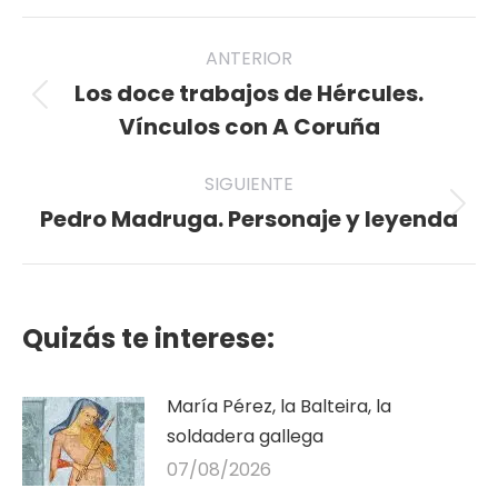
Twitter
Pinterest
Facebook
LinkedIn
WhatsApp
Navegación
ANTERIOR
entre
Los doce trabajos de Hércules.
Publicación
publicaciones
Vínculos con A Coruña
anterior:
SIGUIENTE
Pedro Madruga. Personaje y leyenda
Publicación
siguiente:
Quizás te interese:
María Pérez, la Balteira, la
soldadera gallega
07/08/2026