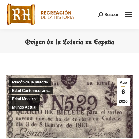
Buscar
Buscar:
Origen de la Lotería en España
Estás aquí:
Rincón de la historia
Ago
6
Edad Contemporánea
Edad Moderna
2026
Mundo Actual