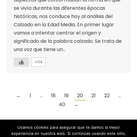
se vivía durante las diferentes épocas
históricas, nos conduce hoy al análisis del
Calzado en la Edad Media. En primer lugar
vamos a intentar centrar el origen y
significado de la palabra calzado. Se trata de
una voz que tiene un…
+114
←
1
…
18
19
20
21
22
…
40
→
Usamos cookies para asegurar que te damos la mejor
experiencia en nuestra web. Si continúas usando este sitio,