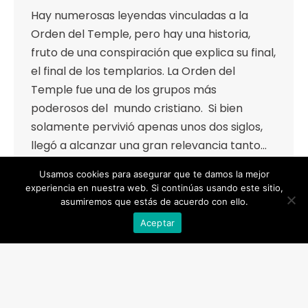
Hay numerosas leyendas vinculadas a la
Orden del Temple, pero hay una historia,
fruto de una conspiración que explica su final,
el final de los templarios. La Orden del
Temple fue una de los grupos más
poderosos del mundo cristiano. Si bien
solamente pervivió apenas unos dos siglos,
llegó a alcanzar una gran relevancia tanto…
+98
Usamos cookies para asegurar que te damos la mejor
experiencia en nuestra web. Si continúas usando este sitio,
asumiremos que estás de acuerdo con ello.
Aceptar
←
1
…
8
9
10
11
12
…
40
→