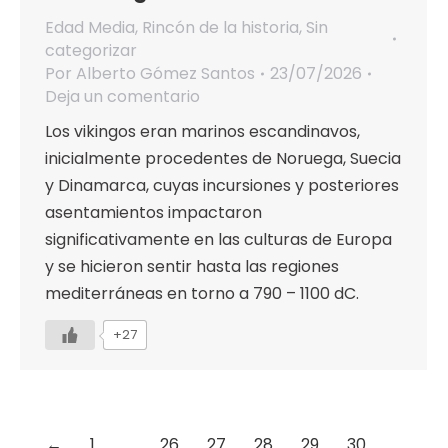
Edad Media
,
Rincón de la historia
,
Sin
categorizar
Por
Alberto Gómez Santos
23/07/2026
Deja un comentario
Los vikingos eran marinos escandinavos,
inicialmente procedentes de Noruega, Suecia
y Dinamarca, cuyas incursiones y posteriores
asentamientos impactaron
significativamente en las culturas de Europa
y se hicieron sentir hasta las regiones
mediterráneas en torno a 790 – 1100 dC.
+27
←
1
…
26
27
28
29
30
…