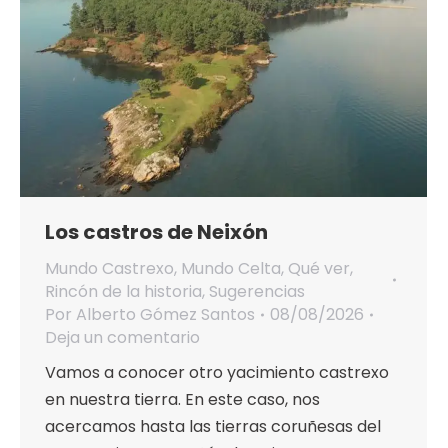
Los castros de Neixón
Mundo Castrexo
,
Mundo Celta
,
Qué ver
,
Rincón de la historia
,
Sugerencias
Por
Alberto Gómez Santos
08/08/2026
Deja un comentario
Vamos a conocer otro yacimiento castrexo
en nuestra tierra. En este caso, nos
acercamos hasta las tierras coruñesas del