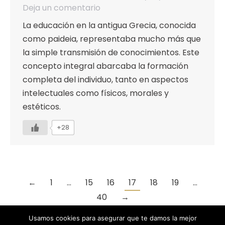
Deja un comentario
La educación en la antigua Grecia, conocida
como paideia, representaba mucho más que
la simple transmisión de conocimientos. Este
concepto integral abarcaba la formación
completa del individuo, tanto en aspectos
intelectuales como físicos, morales y
estéticos.
+28
←
1
…
15
16
17
18
19
…
40
→
Usamos cookies para asegurar que te damos la mejor