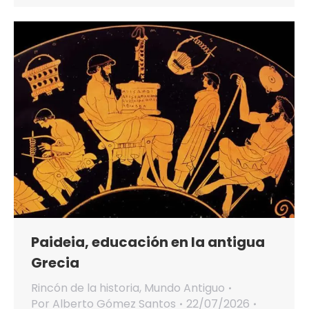
Paideia, educación en la antigua
Grecia
Rincón de la historia
,
Mundo Antiguo
Por
Alberto Gómez Santos
22/07/2026