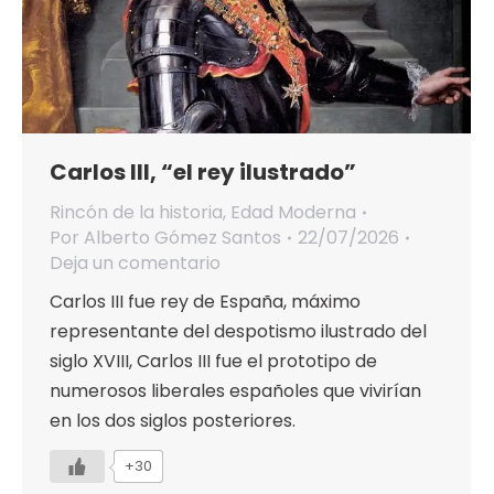
Carlos III, “el rey ilustrado”
Rincón de la historia
,
Edad Moderna
Por
Alberto Gómez Santos
22/07/2026
Deja un comentario
Carlos III fue rey de España, máximo
representante del despotismo ilustrado del
siglo XVIII, Carlos III fue el prototipo de
numerosos liberales españoles que vivirían
en los dos siglos posteriores.
+30