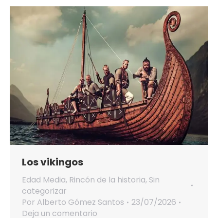
Los vikingos
Edad Media
,
Rincón de la historia
,
Sin
categorizar
Por
Alberto Gómez Santos
23/07/2026
Deja un comentario