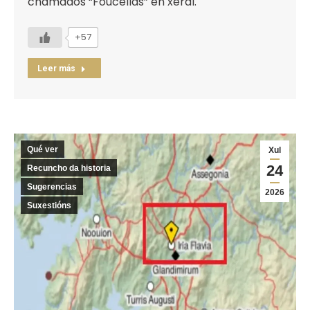
chamados “Foucellas” en xeral.
+57
Leer más
Qué ver
Xul
24
Recuncho da historia
Sugerencias
2026
Suxestións