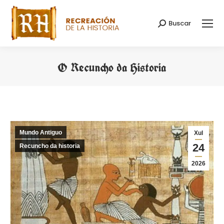
Buscar
Search:
O Recuncho da Historia
You are here:
Mundo Antiguo
Xul
24
Recuncho da historia
2026