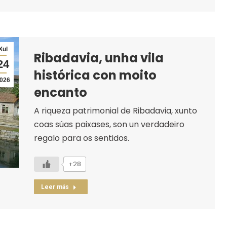
Xul
Ribadavia, unha vila
24
histórica con moito
026
encanto
A riqueza patrimonial de Ribadavia, xunto
coas súas paixases, son un verdadeiro
regalo para os sentidos.
+28
Leer más