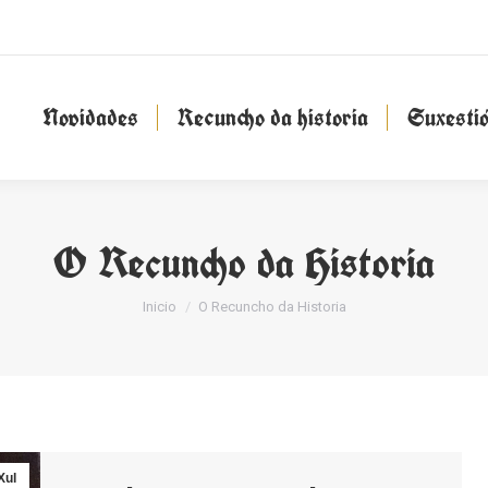
Novidades
Recuncho da historia
Suxesti
Novidades
Recuncho da historia
Suxesti
O Recuncho da Historia
You are here:
Inicio
O Recuncho da Historia
Xul