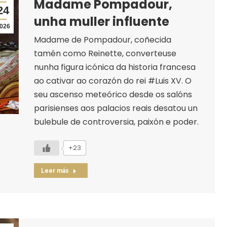
Madame Pompadour,
24
unha muller influente
026
Madame de Pompadour, coñecida
tamén como Reinette, converteuse
nunha figura icónica da historia francesa
ao cativar ao corazón do rei #Luis XV. O
seu ascenso meteórico desde os salóns
parisienses aos palacios reais desatou un
bulebule de controversia, paixón e poder.
+23
Leer más