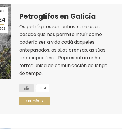
Xul
Petroglifos en Galicia
24
Os petróglifos son unhas xanelas ao
026
pasado que nos permite intuír como
podería ser a vida cotiá daqueles
antepasados, as súas crenzas, as súas
preocupacións,… Representan unha
forma única de comunicación ao longo
do tempo.
+64
Leer más