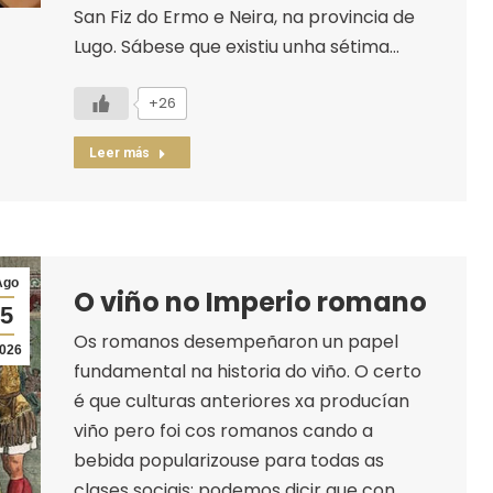
San Fiz do Ermo e Neira, na provincia de
Lugo. Sábese que existiu unha sétima…
+26
Leer más
Ago
O viño no Imperio romano
5
Os romanos desempeñaron un papel
026
fundamental na historia do viño. O certo
é que culturas anteriores xa producían
viño pero foi cos romanos cando a
bebida popularizouse para todas as
clases sociais; podemos dicir que con