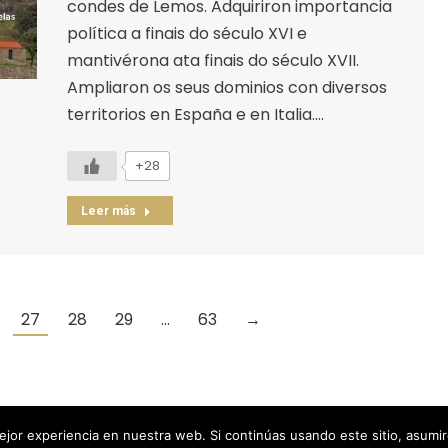
condes de Lemos. Adquiriron importancia
política a finais do século XVI e
mantivérona ata finais do século XVII.
Ampliaron os seus dominios con diversos
territorios en España e en Italia.…
+28
Leer más
27
28
29
…
63
→
POLÍTICA DE PRIVACIDAD |
COOKIE
jor experiencia en nuestra web. Si continúas usando este sitio, asumi