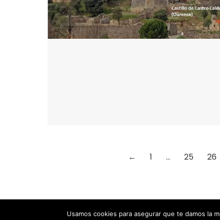
←
1
…
25
26
Designed by Animation Graphics
Usamos cookies para asegurar que te damos la me