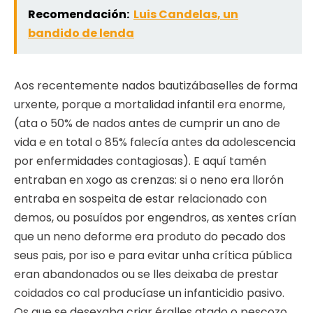
Recomendación:
Luis Candelas, un
bandido de lenda
Aos recentemente nados bautizábaselles de forma
urxente, porque a mortalidad infantil era enorme,
(ata o 50% de nados antes de cumprir un ano de
vida e en total o 85% falecía antes da adolescencia
por enfermidades contagiosas). E aquí tamén
entraban en xogo as crenzas: si o neno era llorón
entraba en sospeita de estar relacionado con
demos, ou posuídos por engendros, as xentes crían
que un neno deforme era produto do pecado dos
seus pais, por iso e para evitar unha crítica pública
eran abandonados ou se lles deixaba de prestar
coidados co cal producíase un infanticidio pasivo.
Os que se desexaba criar éralles atado o pescozo