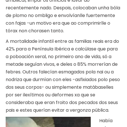
umbilical, limpar os orificios e lavar ao
recentemente nado. Despois, colocaban unha bóla
de plomo no ombligo e envolvíanlle fuertemente
con fajas -un motivo era que ao comprimirlle o
tórax non chorasen tanto.
A mortalidade infantil entre as familias reais era do
42% para a Península Ibérica e calcúlase que para
a poboación xeral, no primeiro ano de vida, só a
metade seguían vivos, e deles o 85% morrerían de
febres. Outros falecían esmagados pola nai ou a
nodriza que durmían con eles -asfixiados polo peso
dos seus corpos- ou simplemente matábaselles
por ser ilexítimos ou deformes xa que se
consideraba que eran froito dos pecados dos seus
pais e estes querían evitar a vergonza pública.
Había