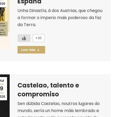
España
026
Unha Dinastía, á dos Austrias, que chegou
a formar o imperio mais poderoso da faz
da Terra.
+35
Leer más
Xul
Castelao, talento e
9
compromiso
026
Sen dúbida Castelao, noutros lugares do
mundo, sería un home máis lembrado e