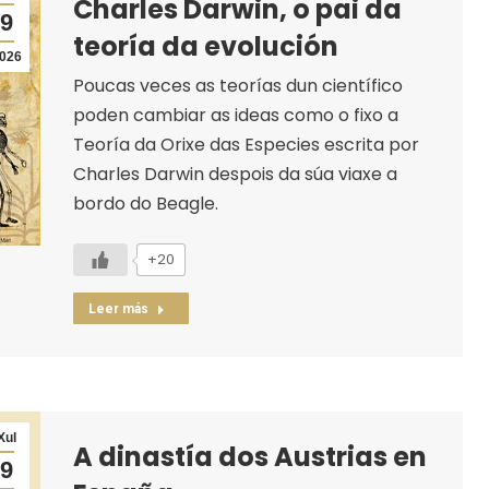
Charles Darwin, o pai da
9
teoría da evolución
026
Poucas veces as teorías dun científico
poden cambiar as ideas como o fixo a
Teoría da Orixe das Especies escrita por
Charles Darwin despois da súa viaxe a
bordo do Beagle.
+20
Leer más
Xul
A dinastía dos Austrias en
9