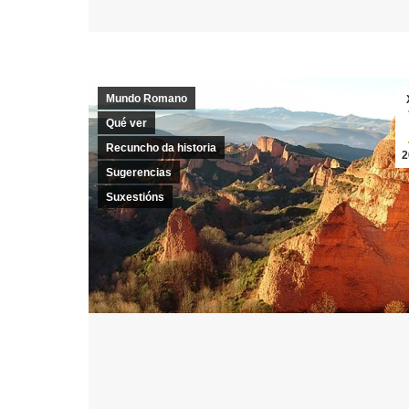
Mundo Romano
Qué ver
Recuncho da historia
2
Sugerencias
Suxestións