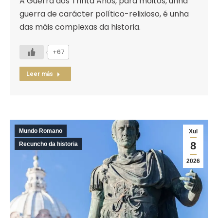
A Guerra dos Trinta Anos, para moitos, unha
guerra de carácter político-relixioso, é unha
das máis complexas da historia.
+67
Leer más
Mundo Romano
Xul
8
Recuncho da historia
2026