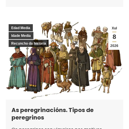
Edad Media
Xul
8
Idade Media
Recuncho da historia
2026
As peregrinacións. Tipos de
peregrinos