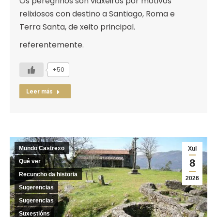
Os peregrinos son viaxeiros por motivos
relixiosos con destino a Santiago, Roma e
Terra Santa, de xeito principal.
referentemente.
+50
Leer más
Mundo Castrexo
Xul
8
Qué ver
Recuncho da historia
2026
Sugerencias
Sugerencias
Suxestións