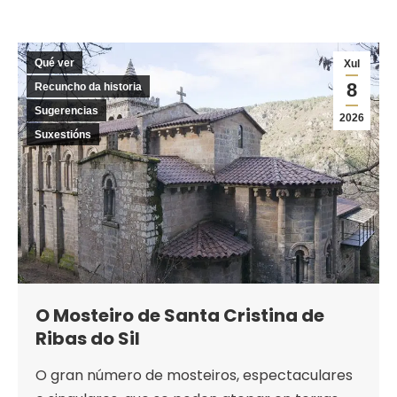
Qué ver
Xul
8
Recuncho da historia
Sugerencias
2026
Suxestións
O Mosteiro de Santa Cristina de
Ribas do Sil
O gran número de mosteiros, espectaculares